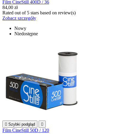
Film CineStill 400D / 36
84,00 zł
Rated
out of 5 stars based on
review(s)
Zobacz szczegóły
Nowy
Niedostępne

Szybki podgląd

Film CineStill 50D / 120