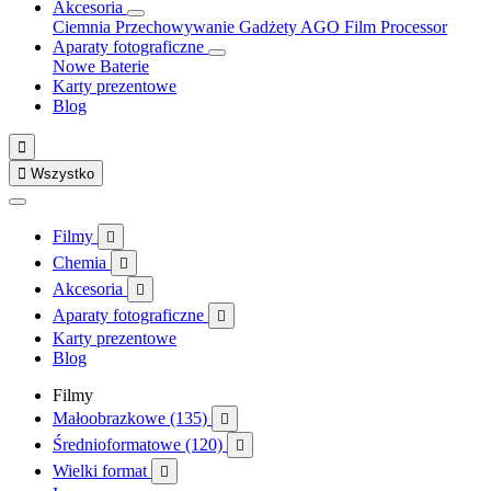
Akcesoria
Ciemnia
Przechowywanie
Gadżety
AGO Film Processor
Aparaty fotograficzne
Nowe
Baterie
Karty prezentowe
Blog


Wszystko
Filmy

Chemia

Akcesoria

Aparaty fotograficzne

Karty prezentowe
Blog
Filmy
Małoobrazkowe (135)

Średnioformatowe (120)

Wielki format
