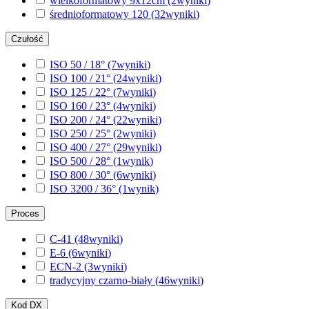
wielkoformatowy 9x12cm
(2
wyniki
)
średnioformatowy 120
(32
wyniki
)
Czułość
ISO 50 / 18°
(7
wyniki
)
ISO 100 / 21°
(24
wyniki
)
ISO 125 / 22°
(7
wyniki
)
ISO 160 / 23°
(4
wyniki
)
ISO 200 / 24°
(22
wyniki
)
ISO 250 / 25°
(2
wyniki
)
ISO 400 / 27°
(29
wyniki
)
ISO 500 / 28°
(1
wynik
)
ISO 800 / 30°
(6
wyniki
)
ISO 3200 / 36°
(1
wynik
)
Proces
C-41
(48
wyniki
)
E-6
(6
wyniki
)
ECN-2
(3
wyniki
)
tradycyjny czarno-biały
(46
wyniki
)
Kod DX