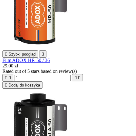

Szybki podgląd

Film ADOX HR-50 / 36
29,00 zł
Rated
out of 5 stars based on
review(s)





Dodaj do koszyka