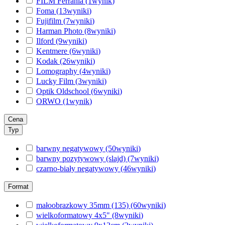
FILM Ferrania
(1
wynik
)
Foma
(13
wyniki
)
Fujifilm
(7
wyniki
)
Harman Photo
(8
wyniki
)
Ilford
(9
wyniki
)
Kentmere
(6
wyniki
)
Kodak
(26
wyniki
)
Lomography
(4
wyniki
)
Lucky Film
(3
wyniki
)
Optik Oldschool
(6
wyniki
)
ORWO
(1
wynik
)
Cena
Typ
barwny negatywowy
(50
wyniki
)
barwny pozytywowy (slajd)
(7
wyniki
)
czarno-biały negatywowy
(46
wyniki
)
Format
małoobrazkowy 35mm (135)
(60
wyniki
)
wielkoformatowy 4x5"
(8
wyniki
)