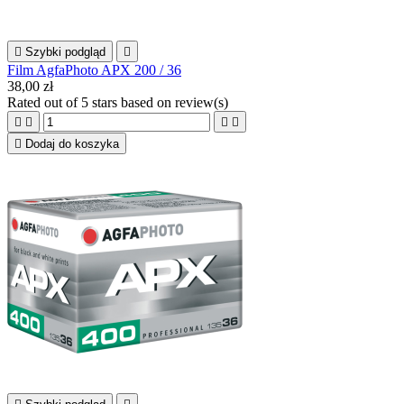

Szybki podgląd

Film AgfaPhoto APX 200 / 36
38,00 zł
Rated
out of 5 stars based on
review(s)





Dodaj do koszyka