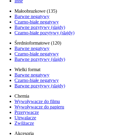
Inne
Małoobrazkowe (135)
Barwne negatywy
Czarno-białe negatywy
Barwne pozytywy (slajdy)
Czarno-białe pozytywy (slajdy)
Średnioformatowe (120)
Barwne negatywy
Czarno-białe negatywy
Barwne pozytywy (slajdy)
Wielki format
Barwne negatywy
Czarno-białe negatywy
Barwne pozytywy (slajdy)
Chemia
Wywoływacze do filmu
Wywoływacze do papieru
Przerywacze
Utrwalacze
Zwilżacze
Akcesoria