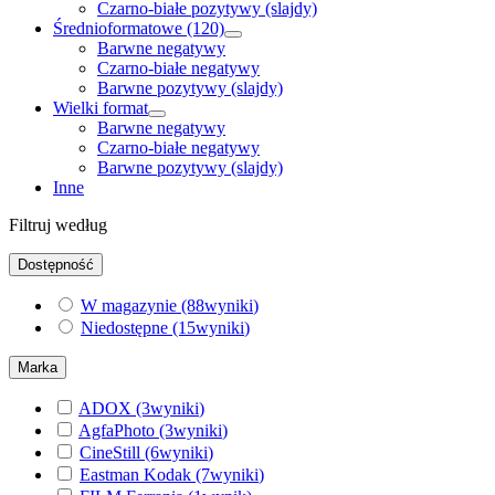
Czarno-białe pozytywy (slajdy)
Średnioformatowe (120)
Barwne negatywy
Czarno-białe negatywy
Barwne pozytywy (slajdy)
Wielki format
Barwne negatywy
Czarno-białe negatywy
Barwne pozytywy (slajdy)
Inne
Filtruj według
Dostępność
W magazynie
(88
wyniki
)
Niedostępne
(15
wyniki
)
Marka
ADOX
(3
wyniki
)
AgfaPhoto
(3
wyniki
)
CineStill
(6
wyniki
)
Eastman Kodak
(7
wyniki
)