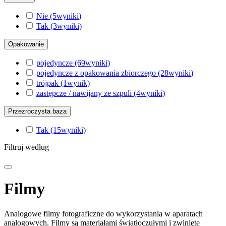
Nie
(5
wyniki
)
Tak
(3
wyniki
)
Opakowanie
pojedyncze
(69
wyniki
)
pojedyncze z opakowania zbiorczego
(28
wyniki
)
trójpak
(1
wynik
)
zastępcze / nawijany ze szpuli
(4
wyniki
)
Przezroczysta baza
Tak
(15
wyniki
)
Filtruj według
Filmy
Analogowe filmy fotograficzne do wykorzystania w aparatach
analogowych. Filmy są materiałami światłoczułymi i zwinięte