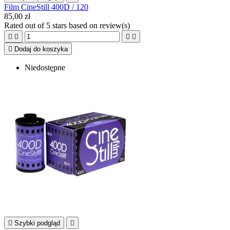
Film CineStill 400D / 120
85,00 zł
Rated
out of 5 stars based on
review(s)





Dodaj do koszyka
Niedostępne

Szybki podgląd
