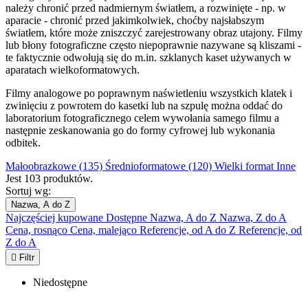
należy chronić przed nadmiernym światłem, a rozwinięte - np. w
aparacie - chronić przed jakimkolwiek, choćby najsłabszym
światłem, które może zniszczyć zarejestrowany obraz utajony. Filmy
lub błony fotograficzne często niepoprawnie nazywane są kliszami -
te faktycznie odwołują się do m.in. szklanych kaset używanych w
aparatach wielkoformatowych.
Filmy analogowe po poprawnym naświetleniu wszystkich klatek i
zwinięciu z powrotem do kasetki lub na szpulę można oddać do
laboratorium fotograficznego celem wywołania samego filmu a
następnie zeskanowania go do formy cyfrowej lub wykonania
odbitek.
Małoobrazkowe (135)
Średnioformatowe (120)
Wielki format
Inne
Jest 103 produktów.
Sortuj wg:
Nazwa, A do Z
Najczęściej kupowane
Dostępne
Nazwa, A do Z
Nazwa, Z do A
Cena, rosnąco
Cena, malejąco
Referencje, od A do Z
Referencje, od
Z do A

Filtr
Niedostępne