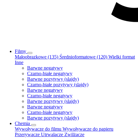
Filmy
Małoobrazkowe (135)
Średnioformatowe (120)
Wielki format
Inne
Barwne negatywy
Czarno-białe negatywy
Barwne pozytywy (slajdy)
Czarno-białe pozytywy (slajdy)
Barwne negatywy
Czarno-białe negatywy
Barwne pozytywy (slajdy)
Barwne negatywy
Czarno-białe negatywy
Barwne pozytywy (slajdy)
Chemia
Wywoływacze do filmu
Wywoływacze do papieru
Przerywacze
Utrwalacze
Zwilżacze