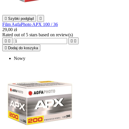

Szybki podgląd

Film AgfaPhoto APX 100 / 36
29,00 zł
Rated
out of 5 stars based on
review(s)





Dodaj do koszyka
Nowy