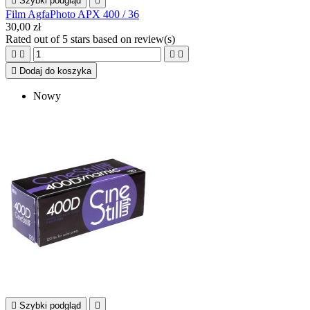

Szybki podgląd

Film AgfaPhoto APX 400 / 36
30,00 zł
Rated
out of 5 stars based on
review(s)





Dodaj do koszyka
Nowy

Szybki podgląd
