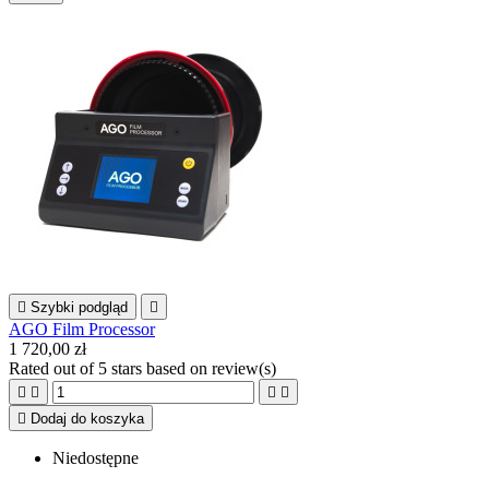

Szybki podgląd

AGO Film Processor
1 720,00 zł
Rated
out of 5 stars based on
review(s)





Dodaj do koszyka
Niedostępne