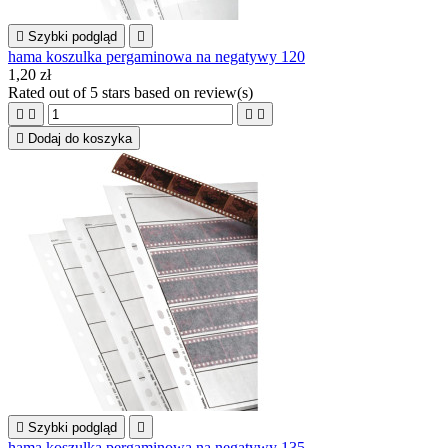

Szybki podgląd

hama koszulka pergaminowa na negatywy 120
1,20 zł
Rated
out of 5 stars based on
review(s)





Dodaj do koszyka

Szybki podgląd

hama koszulka pergaminowa na negatywy 135