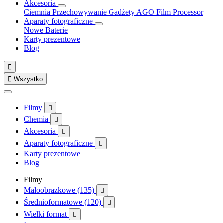
Akcesoria
Ciemnia
Przechowywanie
Gadżety
AGO Film Processor
Aparaty fotograficzne
Nowe
Baterie
Karty prezentowe
Blog


Wszystko
Filmy

Chemia

Akcesoria

Aparaty fotograficzne

Karty prezentowe
Blog
Filmy
Małoobrazkowe (135)

Średnioformatowe (120)

Wielki format
