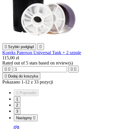

Szybki podgląd

Koreks Paterson Universal Tank + 2 szpule
115,00 zł
Rated
out of 5 stars based on
review(s)





Dodaj do koszyka
Pokazano 1-12 z 33 pozycji

Poprzedni
1
2
3
Następny
