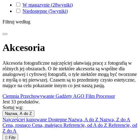
W magazynie
(28
wyniki
)
Niedostępne
(5
wyniki
)
Filtruj według
Akcesoria
Akcesoria fotograficzne najczęściej ułatwiają pracę z fotografią w
różnych jej obszarach. O ile niektóre akcesoria są wspólne dla
analogowej i cyfrowej fotografii, o tyle niektóre mogą być tworzone
z myślą o tej pierwszej. Czasem są to przedmioty czysto estetyczne,
mające na celu pokazanie innym co jest naszą pasją.
Ciemnia
Przechowywanie
Gadżety
AGO Film Processor
Jest 33 produktów.
Sortuj wg:
Nazwa, A do Z
Najczęściej kupowane
Dostępne
Nazwa, A do Z
Nazwa, Z do A
Cena, rosnąco
Cena, malejąco
Referencje, od A do Z
Referencje, od
Z do A

Filtr