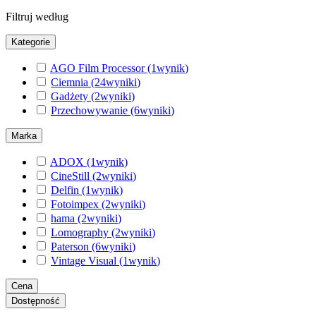
Filtruj według
Kategorie
AGO Film Processor
(1
wynik
)
Ciemnia
(24
wyniki
)
Gadżety
(2
wyniki
)
Przechowywanie
(6
wyniki
)
Marka
ADOX
(1
wynik
)
CineStill
(2
wyniki
)
Delfin
(1
wynik
)
Fotoimpex
(2
wyniki
)
hama
(2
wyniki
)
Lomography
(2
wyniki
)
Paterson
(6
wyniki
)
Vintage Visual
(1
wynik
)
Cena
Dostępność