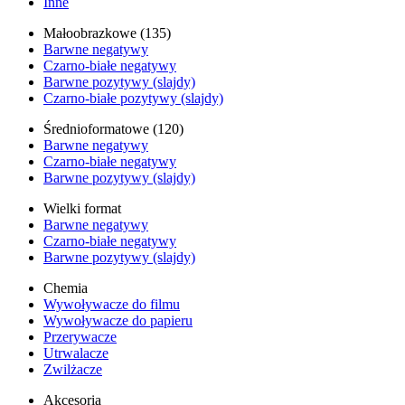
Inne
Małoobrazkowe (135)
Barwne negatywy
Czarno-białe negatywy
Barwne pozytywy (slajdy)
Czarno-białe pozytywy (slajdy)
Średnioformatowe (120)
Barwne negatywy
Czarno-białe negatywy
Barwne pozytywy (slajdy)
Wielki format
Barwne negatywy
Czarno-białe negatywy
Barwne pozytywy (slajdy)
Chemia
Wywoływacze do filmu
Wywoływacze do papieru
Przerywacze
Utrwalacze
Zwilżacze
Akcesoria