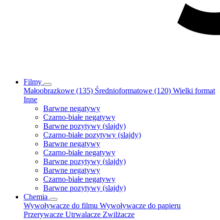
Filmy
Małoobrazkowe (135)
Średnioformatowe (120)
Wielki format
Inne
Barwne negatywy
Czarno-białe negatywy
Barwne pozytywy (slajdy)
Czarno-białe pozytywy (slajdy)
Barwne negatywy
Czarno-białe negatywy
Barwne pozytywy (slajdy)
Barwne negatywy
Czarno-białe negatywy
Barwne pozytywy (slajdy)
Chemia
Wywoływacze do filmu
Wywoływacze do papieru
Przerywacze
Utrwalacze
Zwilżacze