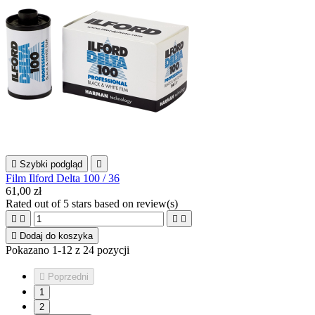

Szybki podgląd

Film Ilford Delta 100 / 36
61,00 zł
Rated
out of 5 stars based on
review(s)





Dodaj do koszyka
Pokazano 1-12 z 24 pozycji

Poprzedni
1
2