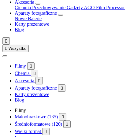
Akcesoria
Ciemnia
Przechowywanie
Gadżety
AGO Film Processor
Aparaty fotograficzne
Nowe
Baterie
Karty prezentowe
Blog


Wszystko
Filmy

Chemia

Akcesoria

Aparaty fotograficzne

Karty prezentowe
Blog
Filmy
Małoobrazkowe (135)

Średnioformatowe (120)

Wielki format
