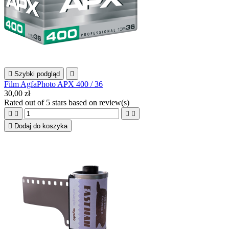

Szybki podgląd

Film AgfaPhoto APX 400 / 36
30,00 zł
Rated
out of 5 stars based on
review(s)





Dodaj do koszyka