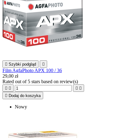

Szybki podgląd

Film AgfaPhoto APX 100 / 36
29,00 zł
Rated
out of 5 stars based on
review(s)





Dodaj do koszyka
Nowy