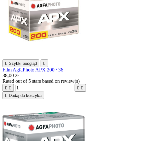

Szybki podgląd

Film AgfaPhoto APX 200 / 36
38,00 zł
Rated
out of 5 stars based on
review(s)





Dodaj do koszyka