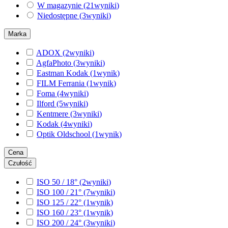
W magazynie
(21
wyniki
)
Niedostępne
(3
wyniki
)
Marka
ADOX
(2
wyniki
)
AgfaPhoto
(3
wyniki
)
Eastman Kodak
(1
wynik
)
FILM Ferrania
(1
wynik
)
Foma
(4
wyniki
)
Ilford
(5
wyniki
)
Kentmere
(3
wyniki
)
Kodak
(4
wyniki
)
Optik Oldschool
(1
wynik
)
Cena
Czułość
ISO 50 / 18°
(2
wyniki
)
ISO 100 / 21°
(7
wyniki
)
ISO 125 / 22°
(1
wynik
)
ISO 160 / 23°
(1
wynik
)
ISO 200 / 24°
(3
wyniki
)