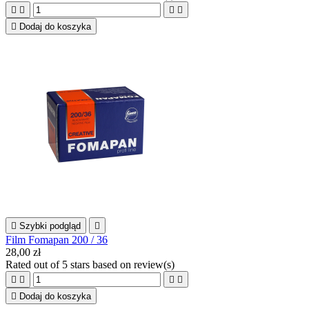





Dodaj do koszyka

Szybki podgląd

Film Fomapan 200 / 36
28,00 zł
Rated
out of 5 stars based on
review(s)





Dodaj do koszyka