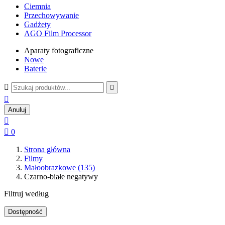
Ciemnia
Przechowywanie
Gadżety
AGO Film Processor
Aparaty fotograficzne
Nowe
Baterie



Anuluj


0
Strona główna
Filmy
Małoobrazkowe (135)
Czarno-białe negatywy
Filtruj według
Dostępność