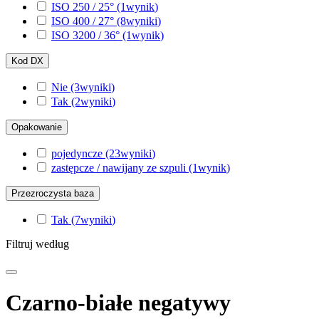
ISO 250 / 25°
(1
wynik
)
ISO 400 / 27°
(8
wyniki
)
ISO 3200 / 36°
(1
wynik
)
Kod DX
Nie
(3
wyniki
)
Tak
(2
wyniki
)
Opakowanie
pojedyncze
(23
wyniki
)
zastępcze / nawijany ze szpuli
(1
wynik
)
Przezroczysta baza
Tak
(7
wyniki
)
Filtruj według
Czarno-białe negatywy