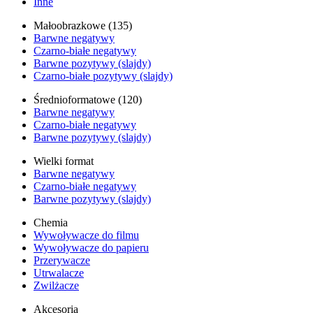
Inne
Małoobrazkowe (135)
Barwne negatywy
Czarno-białe negatywy
Barwne pozytywy (slajdy)
Czarno-białe pozytywy (slajdy)
Średnioformatowe (120)
Barwne negatywy
Czarno-białe negatywy
Barwne pozytywy (slajdy)
Wielki format
Barwne negatywy
Czarno-białe negatywy
Barwne pozytywy (slajdy)
Chemia
Wywoływacze do filmu
Wywoływacze do papieru
Przerywacze
Utrwalacze
Zwilżacze
Akcesoria