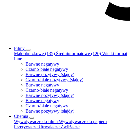
Filmy
Małoobrazkowe (135)
Średnioformatowe (120)
Wielki format
Inne
Barwne negatywy
Czarno-białe negatywy
Barwne pozytywy (slajdy)
Czarno-białe pozytywy (slajdy)
Barwne negatywy
Czarno-białe negatywy
Barwne pozytywy (slajdy)
Barwne negatywy
Czarno-białe negatywy
Barwne pozytywy (slajdy)
Chemia
Wywoływacze do filmu
Wywoływacze do papieru
Przerywacze
Utrwalacze
Zwilżacze