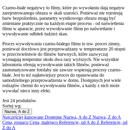
Czarno-białe negatywy to filmy, które po wywołaniu dają negatyw
zarejestrowanego obrazu w skali szarości. Ponieważ nie rejestrują
barw bezpośrednio, parametry wynikowego obrazu mogą być
zmieniane praktycznie na każdym etapie procesu - od naświetlenia
filmu w aparacie, przez wywoływanie filmu po naświetlanie i
wywoływanie odbitek tudzież skan.
Proces wywoływania czarno-białego filmu to tzw. proces zimny,
ponieważ docelowo jest przeprowadzany w temperaturze 20 stopni
w przeciwieństwie do filmów barwnych, które zazwyczaj
wymagają temperatur około dwa razy wyższych. Nie wszystkie
laboratoria oferują wywoływanie takich filmów, ponieważ
zautomatyzowane fotolaby nie zawsze wspierają procesy czarno-
białe. Jest to też najłatwiejszy proces do opanowania do
samodzielnego przeprowadzenia w domu. Dostępnych jest wiele
rodzajów chemii do wywoływania filmów, a każdy z nich może
wywołać nieco inny efekt.
Jest 24 produktów.
Sortuj wg:
Nazwa, A do Z
Najczęściej kupowane
Dostępne
Nazwa, A do Z
Nazwa, Z do A
Cena, rosnąco
Cena, malejąco
Referencje, od A do Z
Referencje, od
Z do A