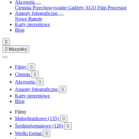
Akcesoria
Ciemnia
Przechowywanie
Gadżety
AGO Film Processor
Aparaty fotograficzne
Nowe
Baterie
Karty prezentowe
Blog


Wszystko
Filmy

Chemia

Akcesoria

Aparaty fotograficzne

Karty prezentowe
Blog
Filmy
Małoobrazkowe (135)

Średnioformatowe (120)

Wielki format
