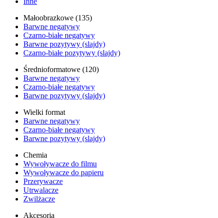
Inne
Małoobrazkowe (135)
Barwne negatywy
Czarno-białe negatywy
Barwne pozytywy (slajdy)
Czarno-białe pozytywy (slajdy)
Średnioformatowe (120)
Barwne negatywy
Czarno-białe negatywy
Barwne pozytywy (slajdy)
Wielki format
Barwne negatywy
Czarno-białe negatywy
Barwne pozytywy (slajdy)
Chemia
Wywoływacze do filmu
Wywoływacze do papieru
Przerywacze
Utrwalacze
Zwilżacze
Akcesoria