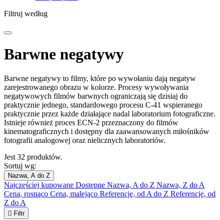
Filtruj według
Barwne negatywy
Barwne negatywy to filmy, które po wywołaniu dają negatyw
zarejestrowanego obrazu w kolorze. Procesy wywoływania
negatywowych filmów barwnych ograniczają się dzisiaj do
praktycznie jednego, standardowego procesu C-41 wspieranego
praktycznie przez każde działające nadal laboratorium fotograficzne.
Istnieje również proces ECN-2 przeznaczony do filmów
kinematograficznych i dostępny dla zaawansowanych miłośników
fotografii analogowej oraz nielicznych laboratoriów.
Jest 32 produktów.
Sortuj wg:
Nazwa, A do Z
Najczęściej kupowane
Dostępne
Nazwa, A do Z
Nazwa, Z do A
Cena, rosnąco
Cena, malejąco
Referencje, od A do Z
Referencje, od
Z do A

Filtr