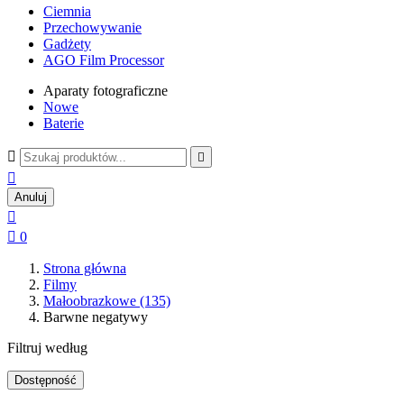
Ciemnia
Przechowywanie
Gadżety
AGO Film Processor
Aparaty fotograficzne
Nowe
Baterie



Anuluj


0
Strona główna
Filmy
Małoobrazkowe (135)
Barwne negatywy
Filtruj według
Dostępność