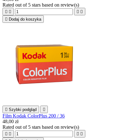
Rated
out of 5 stars based on
review(s)





Dodaj do koszyka

Szybki podgląd

Film Kodak ColorPlus 200 / 36
48,00 zł
Rated
out of 5 stars based on
review(s)



