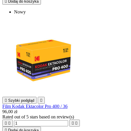

Dodaj do koszyka
Nowy

Szybki podgląd

Film Kodak Ektacolor Pro 400 / 36
96,00 zł
Rated
out of 5 stars based on
review(s)





Dodaj do koszyka