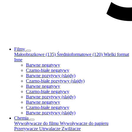
Filmy
Małoobrazkowe (135)
Średnioformatowe (120)
Wielki format
Inne
Barwne negatywy
Czarno-białe negatywy
Barwne pozytywy (slajdy)
Czarno-białe pozytywy (slajdy)
Barwne negatywy
Czarno-białe negatywy
Barwne pozytywy (slajdy)
Barwne negatywy
Czarno-białe negatywy
Barwne pozytywy (slajdy)
Chemia
Wywoływacze do filmu
Wywoływacze do papieru
Przerywacze
Utrwalacze
Zwilżacze