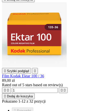

Szybki podgląd

Film Kodak Ektar 100 / 36
89,00 zł
Rated
out of 5 stars based on
review(s)





Dodaj do koszyka
Pokazano 1-12 z 32 pozycji

Poprzedni