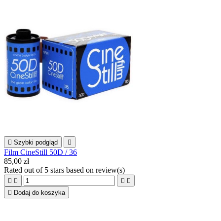

Szybki podgląd

Film CineStill 50D / 36
85,00 zł
Rated
out of 5 stars based on
review(s)





Dodaj do koszyka