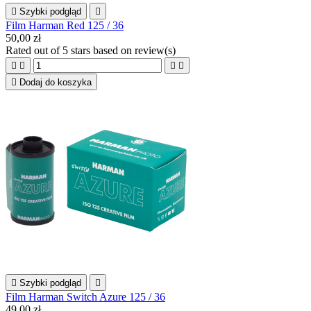

Szybki podgląd

Film Harman Red 125 / 36
50,00 zł
Rated
out of 5 stars based on
review(s)





Dodaj do koszyka

Szybki podgląd

Film Harman Switch Azure 125 / 36
49,00 zł