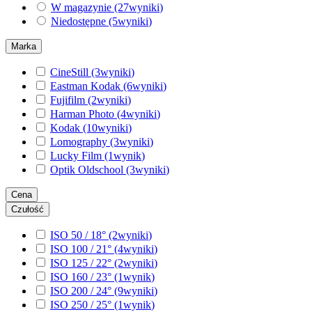
W magazynie
(27
wyniki
)
Niedostępne
(5
wyniki
)
Marka
CineStill
(3
wyniki
)
Eastman Kodak
(6
wyniki
)
Fujifilm
(2
wyniki
)
Harman Photo
(4
wyniki
)
Kodak
(10
wyniki
)
Lomography
(3
wyniki
)
Lucky Film
(1
wynik
)
Optik Oldschool
(3
wyniki
)
Cena
Czułość
ISO 50 / 18°
(2
wyniki
)
ISO 100 / 21°
(4
wyniki
)
ISO 125 / 22°
(2
wyniki
)
ISO 160 / 23°
(1
wynik
)
ISO 200 / 24°
(9
wyniki
)
ISO 250 / 25°
(1
wynik
)