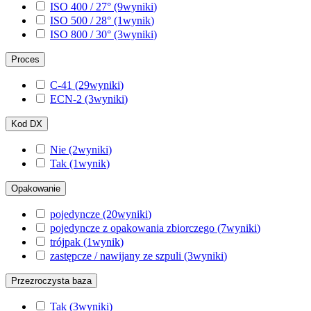
ISO 400 / 27°
(9
wyniki
)
ISO 500 / 28°
(1
wynik
)
ISO 800 / 30°
(3
wyniki
)
Proces
C-41
(29
wyniki
)
ECN-2
(3
wyniki
)
Kod DX
Nie
(2
wyniki
)
Tak
(1
wynik
)
Opakowanie
pojedyncze
(20
wyniki
)
pojedyncze z opakowania zbiorczego
(7
wyniki
)
trójpak
(1
wynik
)
zastępcze / nawijany ze szpuli
(3
wyniki
)
Przezroczysta baza
Tak
(3
wyniki
)