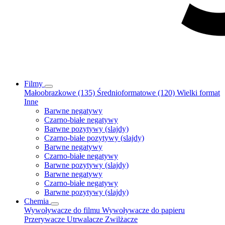
Filmy
Małoobrazkowe (135)
Średnioformatowe (120)
Wielki format
Inne
Barwne negatywy
Czarno-białe negatywy
Barwne pozytywy (slajdy)
Czarno-białe pozytywy (slajdy)
Barwne negatywy
Czarno-białe negatywy
Barwne pozytywy (slajdy)
Barwne negatywy
Czarno-białe negatywy
Barwne pozytywy (slajdy)
Chemia
Wywoływacze do filmu
Wywoływacze do papieru
Przerywacze
Utrwalacze
Zwilżacze