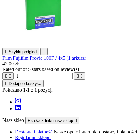

Szybki podgląd

Film Fujifilm Provia 100F / 4x5 (1 arkusz)
42,00 zł
Rated
out of 5 stars based on
review(s)





Dodaj do koszyka
Pokazano 1-1 z 1 pozycji
Nasz sklep
Przełącz linki nasz sklep

Dostawa i płatność
Nasze opcje i warunki dostawy i płatności
Regulamin sklepu