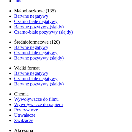
Inne
Małoobrazkowe (135)
Barwne negatywy
Czarno-białe negatywy
Barwne pozytywy (slajdy)
Czarno-białe pozytywy (slajdy)
Średnioformatowe (120)
Barwne negatywy
Czarno-białe negatywy
Barwne pozytywy (slajdy)
Wielki format
Barwne negatywy
Czarno-białe negatywy
Barwne pozytywy (slajdy)
Chemia
Wywoływacze do filmu
Wywoływacze do papieru
Przerywacze
Utrwalacze
Zwilżacze
Akcesoria