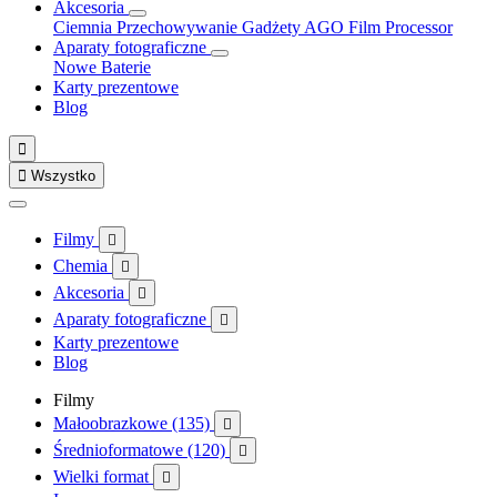
Akcesoria
Ciemnia
Przechowywanie
Gadżety
AGO Film Processor
Aparaty fotograficzne
Nowe
Baterie
Karty prezentowe
Blog


Wszystko
Filmy

Chemia

Akcesoria

Aparaty fotograficzne

Karty prezentowe
Blog
Filmy
Małoobrazkowe (135)

Średnioformatowe (120)

Wielki format
