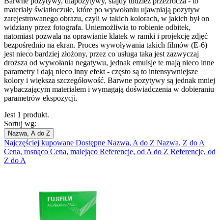
Barwne pozytywy, diapozytywy, slajdy tudzież przezrocza - to
materiały światłoczułe, które po wywołaniu ujawniają pozytyw
zarejestrowanego obrazu, czyli w takich kolorach, w jakich był on
widziany przez fotografa. Uniemożliwia to robienie odbitek,
natomiast pozwala na oprawianie klatek w ramki i projekcję zdjęć
bezpośrednio na ekran. Proces wywoływania takich filmów (E-6)
jest nieco bardziej złożony, przez co usługa taka jest zazwyczaj
droższa od wywołania negatywu, jednak emulsje te mają nieco inne
parametry i dają nieco inny efekt - często są to intensywniejsze
kolory i większa szczegółowość. Barwne pozytywy są jednak mniej
wybaczającym materiałem i wymagają doświadczenia w dobieraniu
parametrów ekspozycji.
Jest 1 produkt.
Sortuj wg:
Nazwa, A do Z
Najczęściej kupowane
Dostępne
Nazwa, A do Z
Nazwa, Z do A
Cena, rosnąco
Cena, malejąco
Referencje, od A do Z
Referencje, od
Z do A