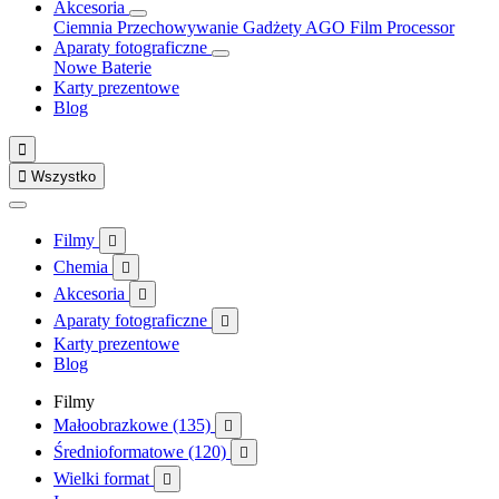
Akcesoria
Ciemnia
Przechowywanie
Gadżety
AGO Film Processor
Aparaty fotograficzne
Nowe
Baterie
Karty prezentowe
Blog


Wszystko
Filmy

Chemia

Akcesoria

Aparaty fotograficzne

Karty prezentowe
Blog
Filmy
Małoobrazkowe (135)

Średnioformatowe (120)

Wielki format
