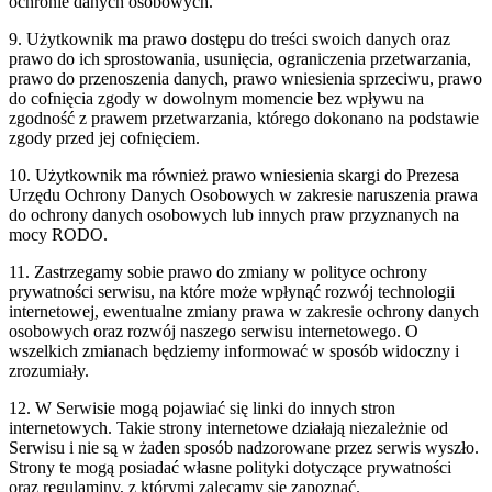
ochronie danych osobowych.
9. Użytkownik ma prawo dostępu do treści swoich danych oraz
prawo do ich sprostowania, usunięcia, ograniczenia przetwarzania,
prawo do przenoszenia danych, prawo wniesienia sprzeciwu, prawo
do cofnięcia zgody w dowolnym momencie bez wpływu na
zgodność z prawem przetwarzania, którego dokonano na podstawie
zgody przed jej cofnięciem.
10. Użytkownik ma również prawo wniesienia skargi do Prezesa
Urzędu Ochrony Danych Osobowych w zakresie naruszenia prawa
do ochrony danych osobowych lub innych praw przyznanych na
mocy RODO.
11. Zastrzegamy sobie prawo do zmiany w polityce ochrony
prywatności serwisu, na które może wpłynąć rozwój technologii
internetowej, ewentualne zmiany prawa w zakresie ochrony danych
osobowych oraz rozwój naszego serwisu internetowego. O
wszelkich zmianach będziemy informować w sposób widoczny i
zrozumiały.
12. W Serwisie mogą pojawiać się linki do innych stron
internetowych. Takie strony internetowe działają niezależnie od
Serwisu i nie są w żaden sposób nadzorowane przez serwis wyszło.
Strony te mogą posiadać własne polityki dotyczące prywatności
oraz regulaminy, z którymi zalecamy się zapoznać.