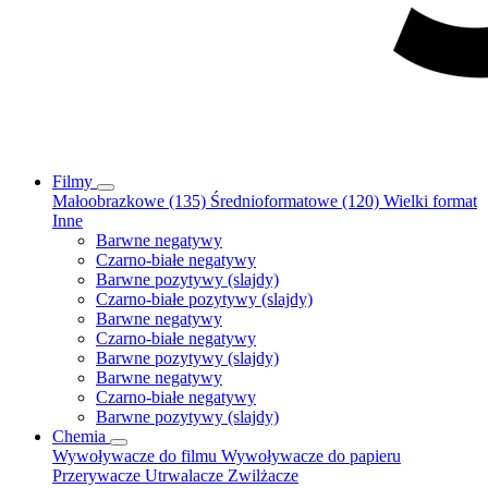
Filmy
Małoobrazkowe (135)
Średnioformatowe (120)
Wielki format
Inne
Barwne negatywy
Czarno-białe negatywy
Barwne pozytywy (slajdy)
Czarno-białe pozytywy (slajdy)
Barwne negatywy
Czarno-białe negatywy
Barwne pozytywy (slajdy)
Barwne negatywy
Czarno-białe negatywy
Barwne pozytywy (slajdy)
Chemia
Wywoływacze do filmu
Wywoływacze do papieru
Przerywacze
Utrwalacze
Zwilżacze