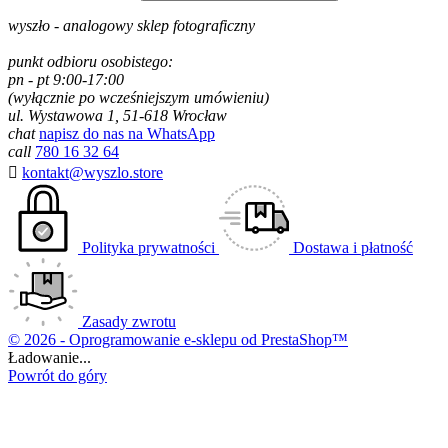
wyszło - analogowy sklep fotograficzny
punkt odbioru osobistego:
pn - pt 9:00-17:00
(wyłącznie po wcześniejszym umówieniu)
ul. Wystawowa 1, 51-618 Wrocław
chat
napisz do nas na WhatsApp
call
780 16 32 64

kontakt@wyszlo.store
Polityka prywatności
Dostawa i płatność
Zasady zwrotu
© 2026 - Oprogramowanie e-sklepu od PrestaShop™
Ładowanie...
Powrót do góry