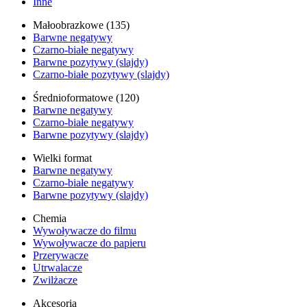
Inne
Małoobrazkowe (135)
Barwne negatywy
Czarno-białe negatywy
Barwne pozytywy (slajdy)
Czarno-białe pozytywy (slajdy)
Średnioformatowe (120)
Barwne negatywy
Czarno-białe negatywy
Barwne pozytywy (slajdy)
Wielki format
Barwne negatywy
Czarno-białe negatywy
Barwne pozytywy (slajdy)
Chemia
Wywoływacze do filmu
Wywoływacze do papieru
Przerywacze
Utrwalacze
Zwilżacze
Akcesoria