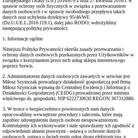
Europejskiego i Rady (UE) 2016/679 z dnia 27 kwietnia 2016 r. w
sprawie ochrony osób fizycznych w związku z przetwarzaniem
danych osobowych i w sprawie swobodnego przepływu takich
danych oraz uchylenia dyrektywy 95/46/WE
(Dz.U.UE.L.2016.119.1), dalej jako RODO, wdrożyliśmy
następującą politykę prywatności:
1.
Informacje ogólne
Niniejsza Polityka Prywatności określa zasady przetwarzania i
ochrony danych osobowych przekazanych przez Użytkowników w
związku z korzystaniem przez nich usług sklepu internetowego
poprzez Serwis.
2. Administratorem danych osobowych zawartych w serwisie jest
Miłosz Szymczak prowadzący działalność gospodarczą pod firmą
Miłosz Szymczak wpisaną do Centralnej Ewidencji i Informacji o
Działalności Gospodarczej (CEIDG) prowadzonej przez ministra
właściwego ds. gospodarki, NIP 6222730630 REGON 367312880.
3. W trosce o bezpieczeństwo powierzonych nam danych
opracowaliśmy wewnętrzne procedury i zalecenia, które mają
zapobiec udostępnieniu danych osobom nieupoważnionym.
Kontrolujemy ich wykonywanie i stale sprawdzamy ich zgodność z
odpowiednimi aktami prawnymi - ustawą o ochronie danych
osobowych, ustawą o świadczeniu usług drogą elektroniczną, a