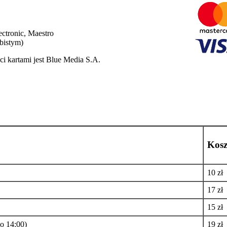
ectronic, Maestro
obistym)
i kartami jest Blue Media S.A.
Kosz
10 zł
17 zł
15 zł
o 14:00)
19 zł