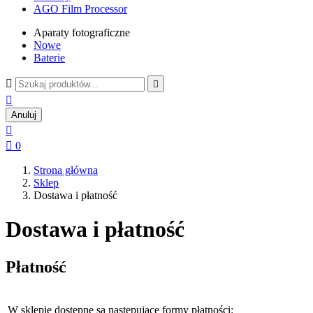
AGO Film Processor
Aparaty fotograficzne
Nowe
Baterie



Anuluj


0
Strona główna
Sklep
Dostawa i płatność
Dostawa i płatność
Płatność
W sklepie dostępne są następujące formy płatności: