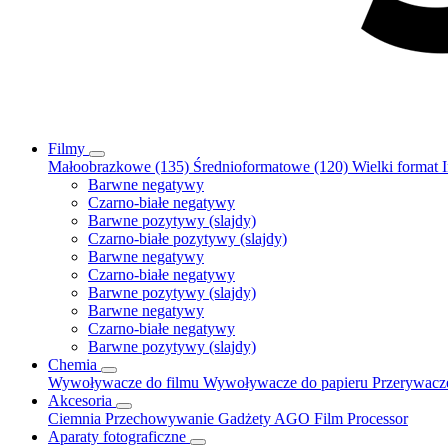
Filmy
Małoobrazkowe (135)
Średnioformatowe (120)
Wielki format
Barwne negatywy
Czarno-białe negatywy
Barwne pozytywy (slajdy)
Czarno-białe pozytywy (slajdy)
Barwne negatywy
Czarno-białe negatywy
Barwne pozytywy (slajdy)
Barwne negatywy
Czarno-białe negatywy
Barwne pozytywy (slajdy)
Chemia
Wywoływacze do filmu
Wywoływacze do papieru
Przerywac
Akcesoria
Ciemnia
Przechowywanie
Gadżety
AGO Film Processor
Aparaty fotograficzne