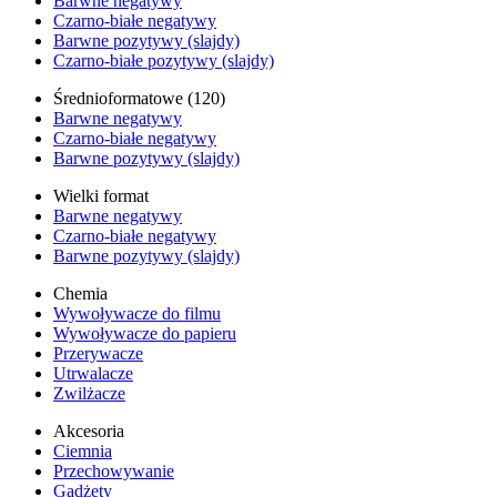
Barwne negatywy
Czarno-białe negatywy
Barwne pozytywy (slajdy)
Czarno-białe pozytywy (slajdy)
Średnioformatowe (120)
Barwne negatywy
Czarno-białe negatywy
Barwne pozytywy (slajdy)
Wielki format
Barwne negatywy
Czarno-białe negatywy
Barwne pozytywy (slajdy)
Chemia
Wywoływacze do filmu
Wywoływacze do papieru
Przerywacze
Utrwalacze
Zwilżacze
Akcesoria
Ciemnia
Przechowywanie
Gadżety