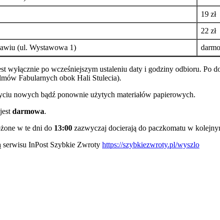
19 zł
22 zł
awiu (ul. Wystawowa 1)
darm
est wyłącznie po wcześniejszym ustaleniu daty i godziny odbioru. Po
mów Fabularnych obok Hali Stulecia).
użyciu nowych bądź ponownie użytych materiałów papierowych.
jest
darmowa
.
ożone w te dni do
13:00
zazwyczaj docierają do paczkomatu w kolejny
 serwisu InPost Szybkie Zwroty
https://szybkiezwroty.pl/wyszlo