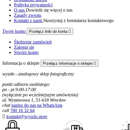
Polityka prywatności
O nas
Dowiedz się więcej o nas
Zasady zwrotu
Kontakt z nami
Skorzystaj z formularza kontaktowego
Twoje konto
Przełącz linki do konta

Śledzenie zamówień
Zaloguj się
Stwórz konto
Informacja o sklepie
Przełącz informacje o sklepie

wyszło - analogowy sklep fotograficzny
punkt odbioru osobistego:
pn - pt 9:00-17:00
(wyłącznie po wcześniejszym umówieniu)
ul. Wystawowa 1, 51-618 Wrocław
chat
napisz do nas na WhatsApp
call
780 16 32 64

kontakt@wyszlo.store