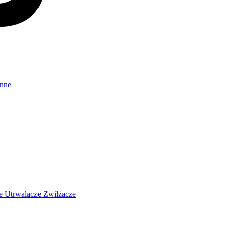
Inne
ze
Utrwalacze
Zwilżacze