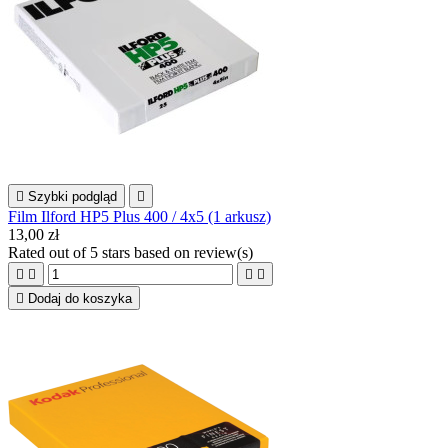

Szybki podgląd

Film Ilford HP5 Plus 400 / 4x5 (1 arkusz)
13,00 zł
Rated
out of 5 stars based on
review(s)





Dodaj do koszyka