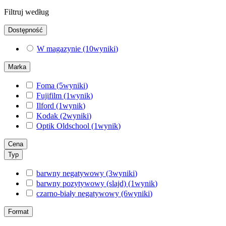
Filtruj według
Dostępność
W magazynie
(10
wyniki
)
Marka
Foma
(5
wyniki
)
Fujifilm
(1
wynik
)
Ilford
(1
wynik
)
Kodak
(2
wyniki
)
Optik Oldschool
(1
wynik
)
Cena
Typ
barwny negatywowy
(3
wyniki
)
barwny pozytywowy (slajd)
(1
wynik
)
czarno-biały negatywowy
(6
wyniki
)
Format