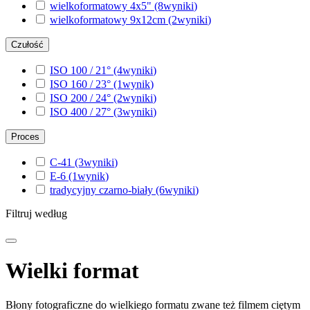
wielkoformatowy 4x5"
(8
wyniki
)
wielkoformatowy 9x12cm
(2
wyniki
)
Czułość
ISO 100 / 21°
(4
wyniki
)
ISO 160 / 23°
(1
wynik
)
ISO 200 / 24°
(2
wyniki
)
ISO 400 / 27°
(3
wyniki
)
Proces
C-41
(3
wyniki
)
E-6
(1
wynik
)
tradycyjny czarno-biały
(6
wyniki
)
Filtruj według
Wielki format
Błony fotograficzne do wielkiego formatu zwane też filmem ciętym