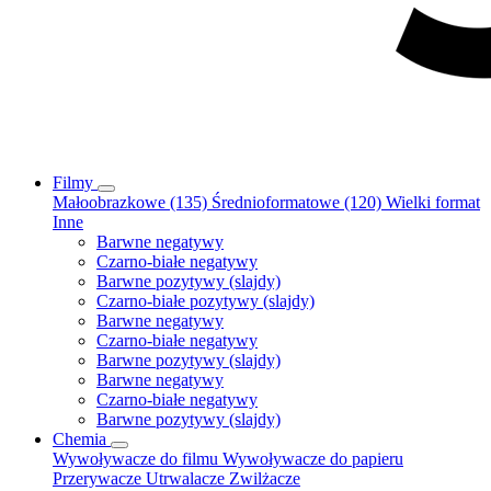
Filmy
Małoobrazkowe (135)
Średnioformatowe (120)
Wielki format
Inne
Barwne negatywy
Czarno-białe negatywy
Barwne pozytywy (slajdy)
Czarno-białe pozytywy (slajdy)
Barwne negatywy
Czarno-białe negatywy
Barwne pozytywy (slajdy)
Barwne negatywy
Czarno-białe negatywy
Barwne pozytywy (slajdy)
Chemia
Wywoływacze do filmu
Wywoływacze do papieru
Przerywacze
Utrwalacze
Zwilżacze