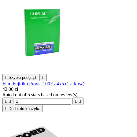

Szybki podgląd

Film Fujifilm Provia 100F / 4x5 (1 arkusz)
42,00 zł
Rated
out of 5 stars based on
review(s)





Dodaj do koszyka