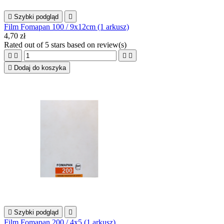

Szybki podgląd

Film Fomapan 100 / 9x12cm (1 arkusz)
4,70 zł
Rated
out of 5 stars based on
review(s)





Dodaj do koszyka

Szybki podgląd

Film Fomapan 200 / 4x5 (1 arkusz)