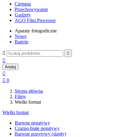
Ciemnia
Przechowywanie
Gadżety
AGO Film Processor
Aparaty fotograficzne
Nowe
Baterie



Anuluj


0
Strona główna
Filmy
Wielki format
Wielki format
Barwne negatywy
Czarno-białe negatywy
Barwne pozytywy (slajdy)