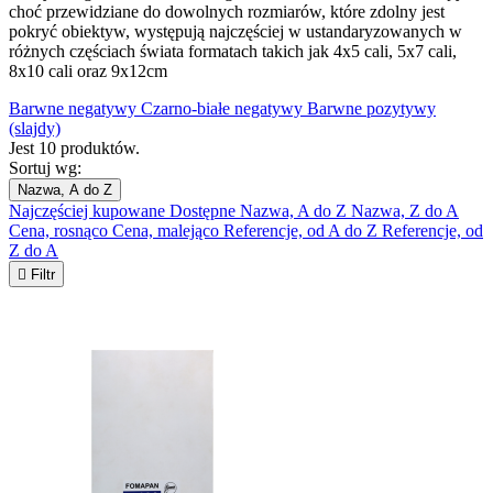
choć przewidziane do dowolnych rozmiarów, które zdolny jest
pokryć obiektyw, występują najczęściej w ustandaryzowanych w
różnych częściach świata formatach takich jak 4x5 cali, 5x7 cali,
8x10 cali oraz 9x12cm
Barwne negatywy
Czarno-białe negatywy
Barwne pozytywy
(slajdy)
Jest 10 produktów.
Sortuj wg:
Nazwa, A do Z
Najczęściej kupowane
Dostępne
Nazwa, A do Z
Nazwa, Z do A
Cena, rosnąco
Cena, malejąco
Referencje, od A do Z
Referencje, od
Z do A

Filtr