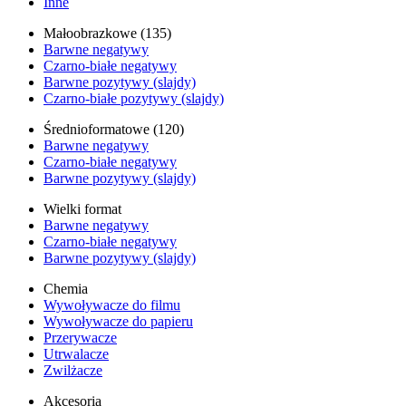
Inne
Małoobrazkowe (135)
Barwne negatywy
Czarno-białe negatywy
Barwne pozytywy (slajdy)
Czarno-białe pozytywy (slajdy)
Średnioformatowe (120)
Barwne negatywy
Czarno-białe negatywy
Barwne pozytywy (slajdy)
Wielki format
Barwne negatywy
Czarno-białe negatywy
Barwne pozytywy (slajdy)
Chemia
Wywoływacze do filmu
Wywoływacze do papieru
Przerywacze
Utrwalacze
Zwilżacze
Akcesoria