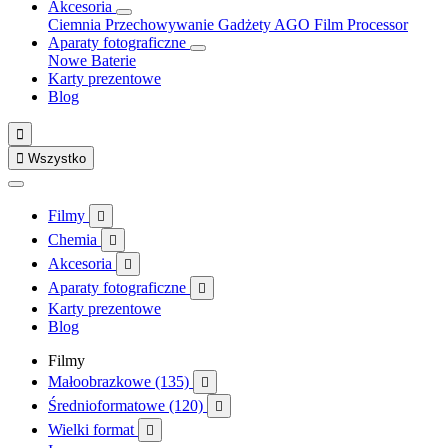
Akcesoria
Ciemnia
Przechowywanie
Gadżety
AGO Film Processor
Aparaty fotograficzne
Nowe
Baterie
Karty prezentowe
Blog


Wszystko
Filmy

Chemia

Akcesoria

Aparaty fotograficzne

Karty prezentowe
Blog
Filmy
Małoobrazkowe (135)

Średnioformatowe (120)

Wielki format
