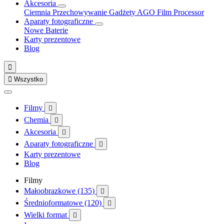
Akcesoria
Ciemnia
Przechowywanie
Gadżety
AGO Film Processor
Aparaty fotograficzne
Nowe
Baterie
Karty prezentowe
Blog


Wszystko
Filmy

Chemia

Akcesoria

Aparaty fotograficzne

Karty prezentowe
Blog
Filmy
Małoobrazkowe (135)

Średnioformatowe (120)

Wielki format
