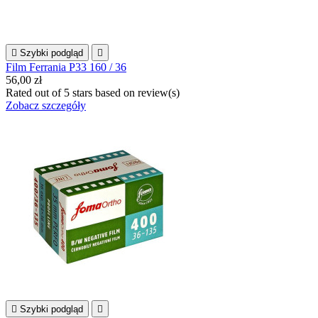

Szybki podgląd

Film Ferrania P33 160 / 36
56,00 zł
Rated
out of 5 stars based on
review(s)
Zobacz szczegóły

Szybki podgląd
