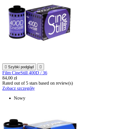

Szybki podgląd

Film CineStill 400D / 36
84,00 zł
Rated
out of 5 stars based on
review(s)
Zobacz szczegóły
Nowy