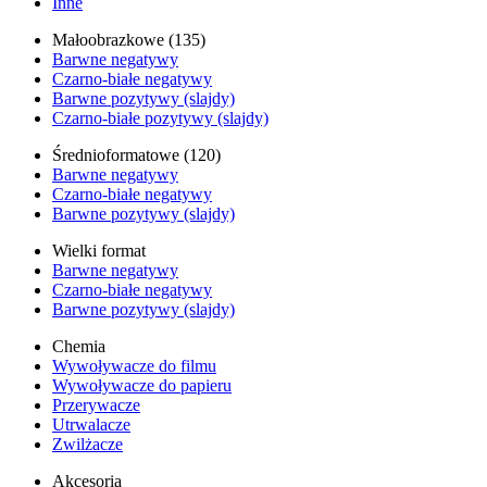
Inne
Małoobrazkowe (135)
Barwne negatywy
Czarno-białe negatywy
Barwne pozytywy (slajdy)
Czarno-białe pozytywy (slajdy)
Średnioformatowe (120)
Barwne negatywy
Czarno-białe negatywy
Barwne pozytywy (slajdy)
Wielki format
Barwne negatywy
Czarno-białe negatywy
Barwne pozytywy (slajdy)
Chemia
Wywoływacze do filmu
Wywoływacze do papieru
Przerywacze
Utrwalacze
Zwilżacze
Akcesoria