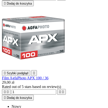

Dodaj do koszyka

Szybki podgląd

Film AgfaPhoto APX 100 / 36
29,00 zł
Rated
out of 5 stars based on
review(s)





Dodaj do koszyka
Nowy