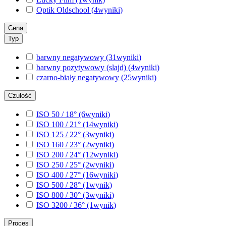
Optik Oldschool
(4
wyniki
)
Cena
Typ
barwny negatywowy
(31
wyniki
)
barwny pozytywowy (slajd)
(4
wyniki
)
czarno-biały negatywowy
(25
wyniki
)
Czułość
ISO 50 / 18°
(6
wyniki
)
ISO 100 / 21°
(14
wyniki
)
ISO 125 / 22°
(3
wyniki
)
ISO 160 / 23°
(2
wyniki
)
ISO 200 / 24°
(12
wyniki
)
ISO 250 / 25°
(2
wyniki
)
ISO 400 / 27°
(16
wyniki
)
ISO 500 / 28°
(1
wynik
)
ISO 800 / 30°
(3
wyniki
)
ISO 3200 / 36°
(1
wynik
)
Proces