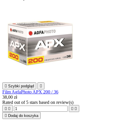

Szybki podgląd

Film AgfaPhoto APX 200 / 36
38,00 zł
Rated
out of 5 stars based on
review(s)





Dodaj do koszyka