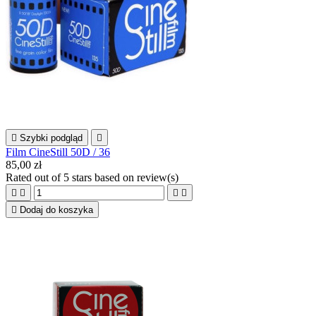

Szybki podgląd

Film CineStill 50D / 36
85,00 zł
Rated
out of 5 stars based on
review(s)





Dodaj do koszyka