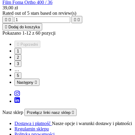
Film Foma Ortho 400 / 36
39,00 zł
Rated
out of 5 stars based on
review(s)





Dodaj do koszyka
Pokazano 1-12 z 60 pozycji

Poprzedni
1
2
3
…
5
Następny

Nasz sklep
Przełącz linki nasz sklep

Dostawa i płatność
Nasze opcje i warunki dostawy i płatności
Regulamin sklepu
Polityka prywatności