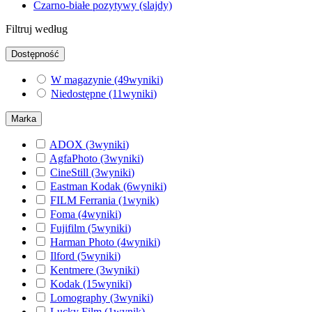
Czarno-białe pozytywy (slajdy)
Filtruj według
Dostępność
W magazynie
(49
wyniki
)
Niedostępne
(11
wyniki
)
Marka
ADOX
(3
wyniki
)
AgfaPhoto
(3
wyniki
)
CineStill
(3
wyniki
)
Eastman Kodak
(6
wyniki
)
FILM Ferrania
(1
wynik
)
Foma
(4
wyniki
)
Fujifilm
(5
wyniki
)
Harman Photo
(4
wyniki
)
Ilford
(5
wyniki
)
Kentmere
(3
wyniki
)
Kodak
(15
wyniki
)
Lomography
(3
wyniki
)
Lucky Film
(1
wynik
)