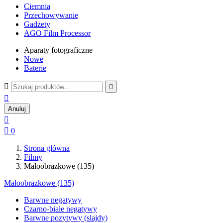
Ciemnia
Przechowywanie
Gadżety
AGO Film Processor
Aparaty fotograficzne
Nowe
Baterie



Anuluj


0
Strona główna
Filmy
Małoobrazkowe (135)
Małoobrazkowe (135)
Barwne negatywy
Czarno-białe negatywy
Barwne pozytywy (slajdy)