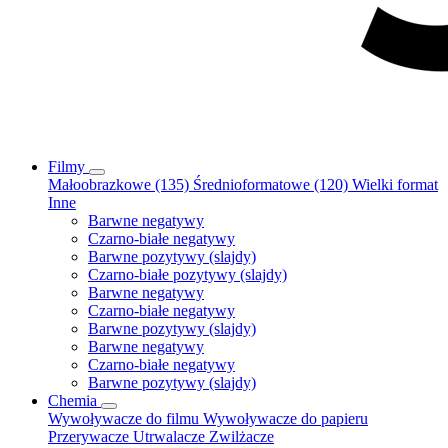
Filmy
Małoobrazkowe (135)
Średnioformatowe (120)
Wielki format
Inne
Barwne negatywy
Czarno-białe negatywy
Barwne pozytywy (slajdy)
Czarno-białe pozytywy (slajdy)
Barwne negatywy
Czarno-białe negatywy
Barwne pozytywy (slajdy)
Barwne negatywy
Czarno-białe negatywy
Barwne pozytywy (slajdy)
Chemia
Wywoływacze do filmu
Wywoływacze do papieru
Przerywacze
Utrwalacze
Zwilżacze