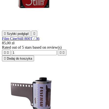

Szybki podgląd

Film CineStill 800T / 36
85,00 zł
Rated
out of 5 stars based on
review(s)





Dodaj do koszyka