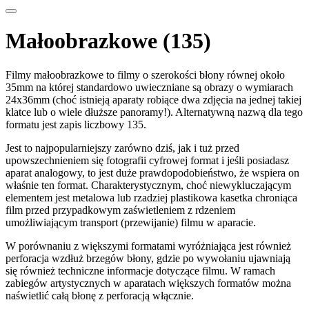
Małoobrazkowe (135)
Filmy małoobrazkowe to filmy o szerokości błony równej około
35mm na której standardowo uwieczniane są obrazy o wymiarach
24x36mm (choć istnieją aparaty robiące dwa zdjęcia na jednej takiej
klatce lub o wiele dłuższe panoramy!). Alternatywną nazwą dla tego
formatu jest zapis liczbowy 135.
Jest to najpopularniejszy zarówno dziś, jak i tuż przed
upowszechnieniem się fotografii cyfrowej format i jeśli posiadasz
aparat analogowy, to jest duże prawdopodobieństwo, że wspiera on
właśnie ten format. Charakterystycznym, choć niewykluczającym
elementem jest metalowa lub rzadziej plastikowa kasetka chroniąca
film przed przypadkowym zaświetleniem z rdzeniem
umożliwiającym transport (przewijanie) filmu w aparacie.
W porównaniu z większymi formatami wyróżniająca jest również
perforacja wzdłuż brzegów błony, gdzie po wywołaniu ujawniają
się również techniczne informacje dotyczące filmu. W ramach
zabiegów artystycznych w aparatach większych formatów można
naświetlić całą błonę z perforacją włącznie.