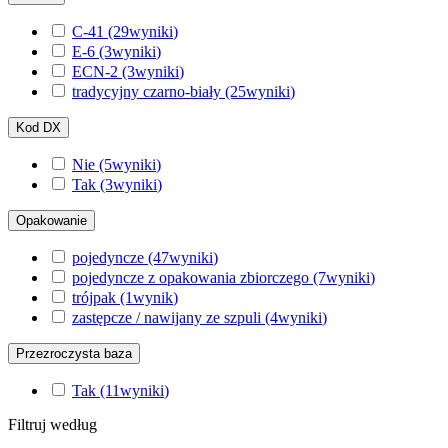
C-41
(29
wyniki
)
E-6
(3
wyniki
)
ECN-2
(3
wyniki
)
tradycyjny czarno-biały
(25
wyniki
)
Kod DX
Nie
(5
wyniki
)
Tak
(3
wyniki
)
Opakowanie
pojedyncze
(47
wyniki
)
pojedyncze z opakowania zbiorczego
(7
wyniki
)
trójpak
(1
wynik
)
zastępcze / nawijany ze szpuli
(4
wyniki
)
Przezroczysta baza
Tak
(11
wyniki
)
Filtruj według