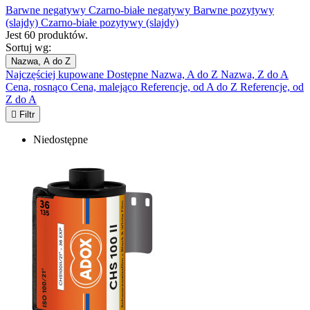
Barwne negatywy
Czarno-białe negatywy
Barwne pozytywy
(slajdy)
Czarno-białe pozytywy (slajdy)
Jest 60 produktów.
Sortuj wg:
Nazwa, A do Z
Najczęściej kupowane
Dostępne
Nazwa, A do Z
Nazwa, Z do A
Cena, rosnąco
Cena, malejąco
Referencje, od A do Z
Referencje, od
Z do A

Filtr
Niedostępne