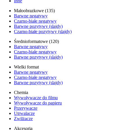
Inne
Małoobrazkowe (135)
Barwne negatywy
Czarno-białe negatywy
Barwne pozytywy (slajdy)
Czarno-białe pozytywy (slajdy)
Średnioformatowe (120)
Barwne negatywy
Czarno-białe negatywy
Barwne pozytywy (slajdy)
Wielki format
Barwne negatywy
Czarno-białe negatywy
Barwne pozytywy (slajdy)
Chemia
Wywoływacze do filmu
Wywoływacze do papieru
Przerywacze
Utrwalacze
Zwilżacze
Akcesoria