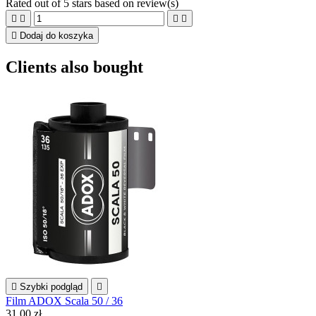
Rated
out of 5 stars based on
review(s)





Dodaj do koszyka
Clients also bought

Szybki podgląd

Film ADOX Scala 50 / 36
31,00 zł