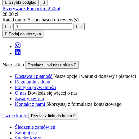

Szybki podgląd

Przerywacz Fomacitro 250ml
28,00 zł
Rated
out of 5 stars based on
review(s)





Dodaj do koszyka
Nasz sklep
Przełącz linki nasz sklep

Dostawa i płatność
Nasze opcje i warunki dostawy i płatności
Regulamin sklepu
Polityka prywatności
O nas
Dowiedz się więcej o nas
Zasady zwrotu
Kontakt z nami
Skorzystaj z formularza kontaktowego
Twoje konto
Przełącz linki do konta

Śledzenie zamówień
Zaloguj się
Stwórz konto