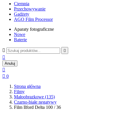
Ciemnia
Przechowywanie
Gadżety
AGO Film Processor
Aparaty fotograficzne
Nowe
Baterie



Anuluj


0
Strona główna
Filmy
Małoobrazkowe (135)
Czarno-białe negatywy
Film Ilford Delta 100 / 36