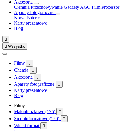
Akcesoria
Ciemnia
Przechowywanie
Gadżety
AGO Film Processor
Aparaty fotograficzne
Nowe
Baterie
Karty prezentowe
Blog


Wszystko
Filmy

Chemia

Akcesoria

Aparaty fotograficzne

Karty prezentowe
Blog
Filmy
Małoobrazkowe (135)

Średnioformatowe (120)

Wielki format
