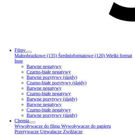
Filmy
Małoobrazkowe (135)
Średnioformatowe (120)
Wielki format
Inne
Barwne negatywy
Czarno-białe negatywy
Barwne pozytywy (slajdy)
Czarno-białe pozytywy (slajdy)
Barwne negatywy
Czarno-białe negatywy
Barwne pozytywy (slajdy)
Barwne negatywy
Czarno-białe negatywy
Barwne pozytywy (slajdy)
Chemia
Wywoływacze do filmu
Wywoływacze do papieru
Przerywacze
Utrwalacze
Zwilżacze