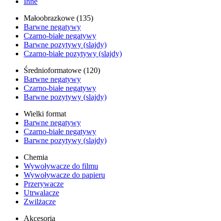
Inne
Małoobrazkowe (135)
Barwne negatywy
Czarno-białe negatywy
Barwne pozytywy (slajdy)
Czarno-białe pozytywy (slajdy)
Średnioformatowe (120)
Barwne negatywy
Czarno-białe negatywy
Barwne pozytywy (slajdy)
Wielki format
Barwne negatywy
Czarno-białe negatywy
Barwne pozytywy (slajdy)
Chemia
Wywoływacze do filmu
Wywoływacze do papieru
Przerywacze
Utrwalacze
Zwilżacze
Akcesoria