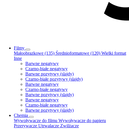
Filmy
Małoobrazkowe (135)
Średnioformatowe (120)
Wielki format
Inne
Barwne negatywy
Czarno-białe negatywy
Barwne pozytywy (slajdy)
Czarno-białe pozytywy (slajdy)
Barwne negatywy
Czarno-białe negatywy
Barwne pozytywy (slajdy)
Barwne negatywy
Czarno-białe negatywy
Barwne pozytywy (slajdy)
Chemia
Wywoływacze do filmu
Wywoływacze do papieru
Przerywacze
Utrwalacze
Zwilżacze