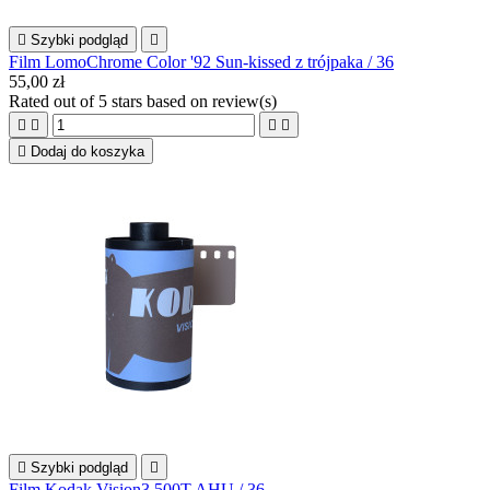

Szybki podgląd

Film LomoChrome Color '92 Sun-kissed z trójpaka / 36
55,00 zł
Rated
out of 5 stars based on
review(s)





Dodaj do koszyka

Szybki podgląd

Film Kodak Vision3 500T AHU / 36