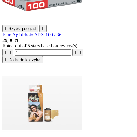

Szybki podgląd

Film AgfaPhoto APX 100 / 36
29,00 zł
Rated
out of 5 stars based on
review(s)





Dodaj do koszyka