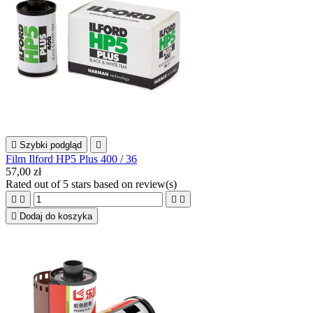

Szybki podgląd

Film Ilford HP5 Plus 400 / 36
57,00 zł
Rated
out of 5 stars based on
review(s)





Dodaj do koszyka