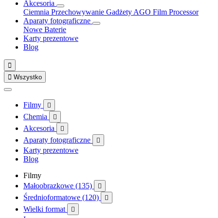
Akcesoria
Ciemnia
Przechowywanie
Gadżety
AGO Film Processor
Aparaty fotograficzne
Nowe
Baterie
Karty prezentowe
Blog


Wszystko
Filmy

Chemia

Akcesoria

Aparaty fotograficzne

Karty prezentowe
Blog
Filmy
Małoobrazkowe (135)

Średnioformatowe (120)

Wielki format
