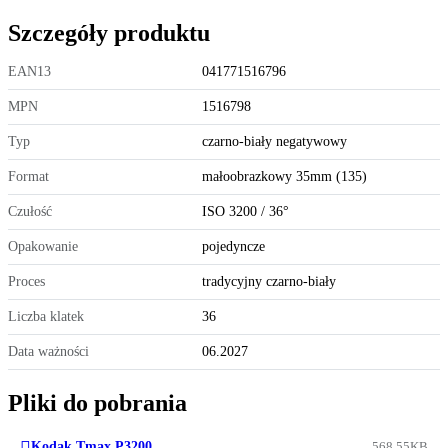
Szczegóły produktu
EAN13
041771516796
MPN
1516798
Typ
czarno-biały negatywowy
Format
małoobrazkowy 35mm (135)
Czułość
ISO 3200 / 36°
Opakowanie
pojedyncze
Proces
tradycyjny czarno-biały
Liczba klatek
36
Data ważności
06.2027
Pliki do pobrania
Kodak Tmax P3200
568.55KB