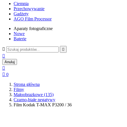
Ciemnia
Przechowywanie
Gadżety
AGO Film Processor
Aparaty fotograficzne
Nowe
Baterie



Anuluj


0
Strona główna
Filmy
Małoobrazkowe (135)
Czarno-białe negatywy
Film Kodak T-MAX P3200 / 36