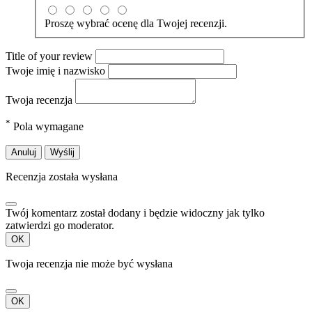
Proszę wybrać ocenę dla Twojej recenzji.
Title of your review
Twoje imię i nazwisko
Twoja recenzja
*
Pola wymagane
Anuluj
Wyślij
Recenzja została wysłana
Twój komentarz został dodany i będzie widoczny jak tylko
zatwierdzi go moderator.
OK
Twoja recenzja nie może być wysłana
OK