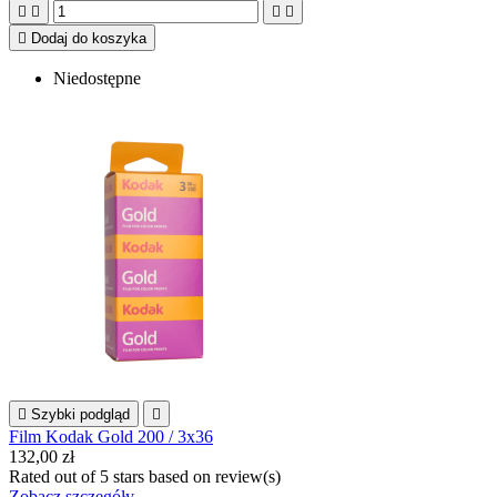





Dodaj do koszyka
Niedostępne

Szybki podgląd

Film Kodak Gold 200 / 3x36
132,00 zł
Rated
out of 5 stars based on
review(s)
Zobacz szczegóły