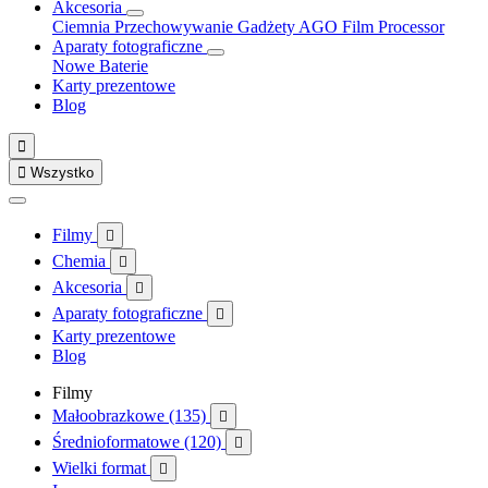
Akcesoria
Ciemnia
Przechowywanie
Gadżety
AGO Film Processor
Aparaty fotograficzne
Nowe
Baterie
Karty prezentowe
Blog


Wszystko
Filmy

Chemia

Akcesoria

Aparaty fotograficzne

Karty prezentowe
Blog
Filmy
Małoobrazkowe (135)

Średnioformatowe (120)

Wielki format
