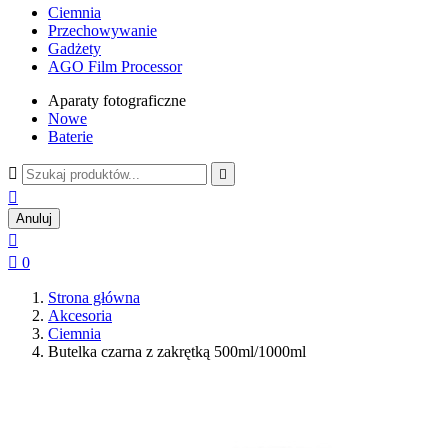
Ciemnia
Przechowywanie
Gadżety
AGO Film Processor
Aparaty fotograficzne
Nowe
Baterie



Anuluj


0
Strona główna
Akcesoria
Ciemnia
Butelka czarna z zakrętką 500ml/1000ml