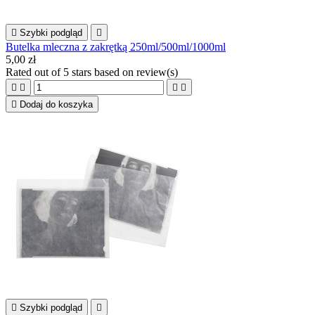

Szybki podgląd

Butelka mleczna z zakrętką 250ml/500ml/1000ml
5,00 zł
Rated
out of 5 stars based on
review(s)





Dodaj do koszyka

Szybki podgląd
