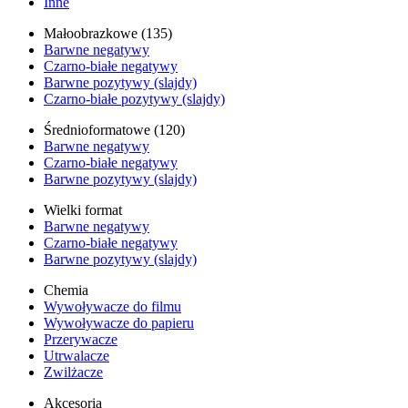
Inne
Małoobrazkowe (135)
Barwne negatywy
Czarno-białe negatywy
Barwne pozytywy (slajdy)
Czarno-białe pozytywy (slajdy)
Średnioformatowe (120)
Barwne negatywy
Czarno-białe negatywy
Barwne pozytywy (slajdy)
Wielki format
Barwne negatywy
Czarno-białe negatywy
Barwne pozytywy (slajdy)
Chemia
Wywoływacze do filmu
Wywoływacze do papieru
Przerywacze
Utrwalacze
Zwilżacze
Akcesoria