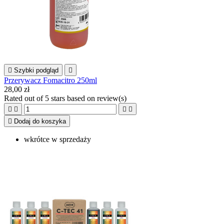

Szybki podgląd

Przerywacz Fomacitro 250ml
28,00 zł
Rated
out of 5 stars based on
review(s)





Dodaj do koszyka
wkrótce w sprzedaży