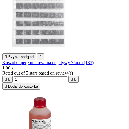

Szybki podgląd

Koszulka pergaminowa na negatywy 35mm (135)
1,00 zł
Rated
out of 5 stars based on
review(s)





Dodaj do koszyka