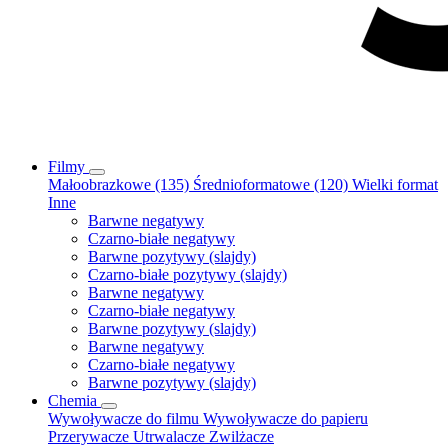
Filmy
Małoobrazkowe (135)
Średnioformatowe (120)
Wielki format
Inne
Barwne negatywy
Czarno-białe negatywy
Barwne pozytywy (slajdy)
Czarno-białe pozytywy (slajdy)
Barwne negatywy
Czarno-białe negatywy
Barwne pozytywy (slajdy)
Barwne negatywy
Czarno-białe negatywy
Barwne pozytywy (slajdy)
Chemia
Wywoływacze do filmu
Wywoływacze do papieru
Przerywacze
Utrwalacze
Zwilżacze