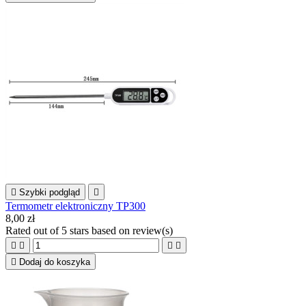

Szybki podgląd

Termometr elektroniczny TP300
8,00 zł
Rated
out of 5 stars based on
review(s)





Dodaj do koszyka