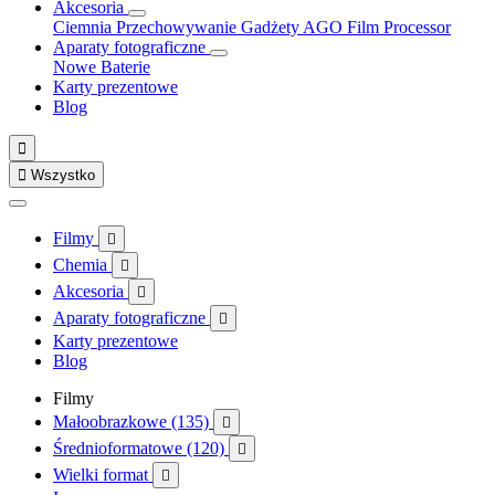
Akcesoria
Ciemnia
Przechowywanie
Gadżety
AGO Film Processor
Aparaty fotograficzne
Nowe
Baterie
Karty prezentowe
Blog


Wszystko
Filmy

Chemia

Akcesoria

Aparaty fotograficzne

Karty prezentowe
Blog
Filmy
Małoobrazkowe (135)

Średnioformatowe (120)

Wielki format
