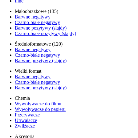
Inne
Małoobrazkowe (135)
Barwne negatywy
Czarno-białe negatywy
Barwne pozytywy (slajdy)
Czarno-białe pozytywy (slajdy)
Średnioformatowe (120)
Barwne negatywy
Czarno-białe negatywy
Barwne pozytywy (slajdy)
Wielki format
Barwne negatywy
Czarno-białe negatywy
Barwne pozytywy (slajdy)
Chemia
Wywoływacze do filmu
Wywoływacze do papieru
Przerywacze
Utrwalacze
Zwilżacze
Akcesoria