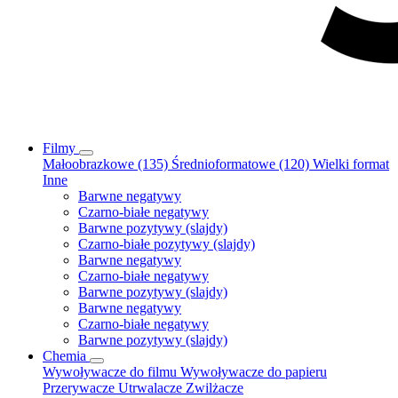
Filmy
Małoobrazkowe (135)
Średnioformatowe (120)
Wielki format
Inne
Barwne negatywy
Czarno-białe negatywy
Barwne pozytywy (slajdy)
Czarno-białe pozytywy (slajdy)
Barwne negatywy
Czarno-białe negatywy
Barwne pozytywy (slajdy)
Barwne negatywy
Czarno-białe negatywy
Barwne pozytywy (slajdy)
Chemia
Wywoływacze do filmu
Wywoływacze do papieru
Przerywacze
Utrwalacze
Zwilżacze