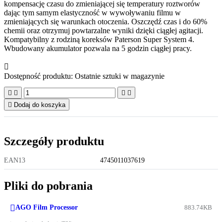
kompensację czasu do zmieniającej się temperatury roztworów
dając tym samym elastyczność w wywoływaniu filmu w
zmieniających się warunkach otoczenia. Oszczędź czas i do 60%
chemii oraz otrzymuj powtarzalne wyniki dzięki ciągłej agitacji.
Kompatybilny z rodziną koreksów Paterson Super System 4.
Wbudowany akumulator pozwala na 5 godzin ciągłej pracy.

Dostępność produktu:
Ostatnie sztuki w magazynie





Dodaj do koszyka
Szczegóły produktu
EAN13
4745011037619
Pliki do pobrania

AGO Film Processor
883.74KB