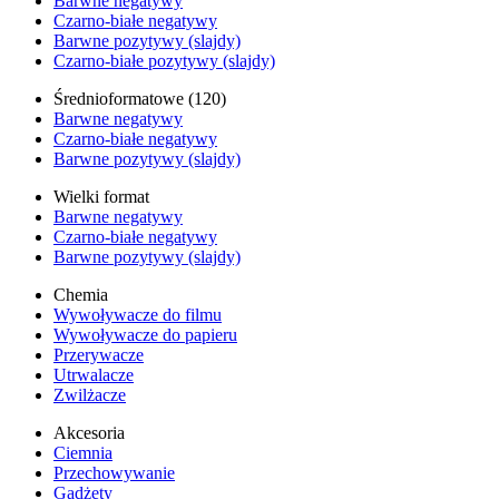
Barwne negatywy
Czarno-białe negatywy
Barwne pozytywy (slajdy)
Czarno-białe pozytywy (slajdy)
Średnioformatowe (120)
Barwne negatywy
Czarno-białe negatywy
Barwne pozytywy (slajdy)
Wielki format
Barwne negatywy
Czarno-białe negatywy
Barwne pozytywy (slajdy)
Chemia
Wywoływacze do filmu
Wywoływacze do papieru
Przerywacze
Utrwalacze
Zwilżacze
Akcesoria
Ciemnia
Przechowywanie
Gadżety