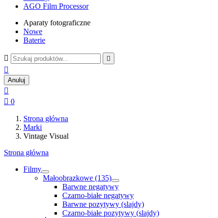
AGO Film Processor
Aparaty fotograficzne
Nowe
Baterie



Anuluj


0
Strona główna
Marki
Vintage Visual
Strona główna
Filmy
Małoobrazkowe (135)
Barwne negatywy
Czarno-białe negatywy
Barwne pozytywy (slajdy)
Czarno-białe pozytywy (slajdy)