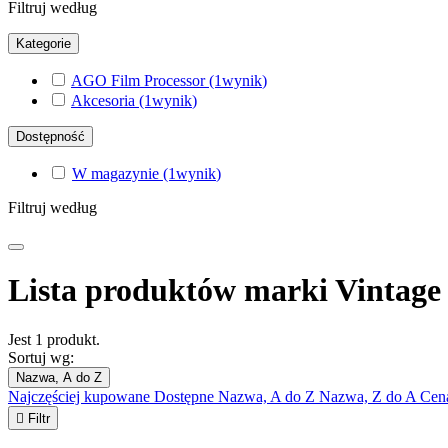
Filtruj według
Kategorie
AGO Film Processor
(1
wynik
)
Akcesoria
(1
wynik
)
Dostępność
W magazynie
(1
wynik
)
Filtruj według
Lista produktów marki Vintage 
Jest 1 produkt.
Sortuj wg:
Nazwa, A do Z
Najczęściej kupowane
Dostępne
Nazwa, A do Z
Nazwa, Z do A
Cen

Filtr