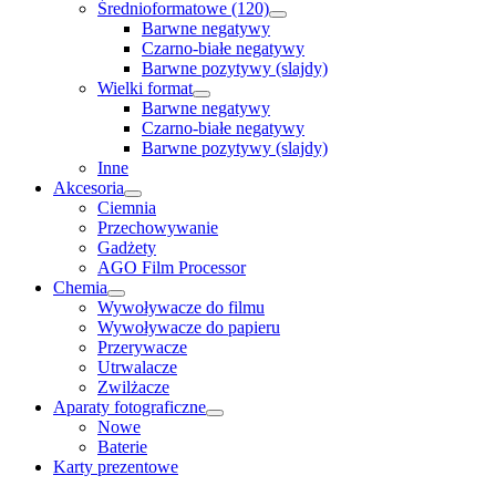
Średnioformatowe (120)
Barwne negatywy
Czarno-białe negatywy
Barwne pozytywy (slajdy)
Wielki format
Barwne negatywy
Czarno-białe negatywy
Barwne pozytywy (slajdy)
Inne
Akcesoria
Ciemnia
Przechowywanie
Gadżety
AGO Film Processor
Chemia
Wywoływacze do filmu
Wywoływacze do papieru
Przerywacze
Utrwalacze
Zwilżacze
Aparaty fotograficzne
Nowe
Baterie
Karty prezentowe