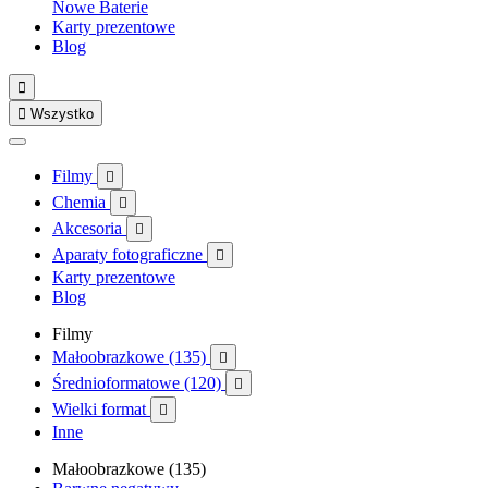
Nowe
Baterie
Karty prezentowe
Blog


Wszystko
Filmy

Chemia

Akcesoria

Aparaty fotograficzne

Karty prezentowe
Blog
Filmy
Małoobrazkowe (135)

Średnioformatowe (120)

Wielki format

Inne
Małoobrazkowe (135)