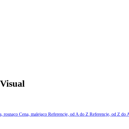
Visual
a, rosnąco
Cena, malejąco
Referencje, od A do Z
Referencje, od Z do 