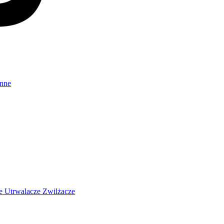
Inne
ze
Utrwalacze
Zwilżacze