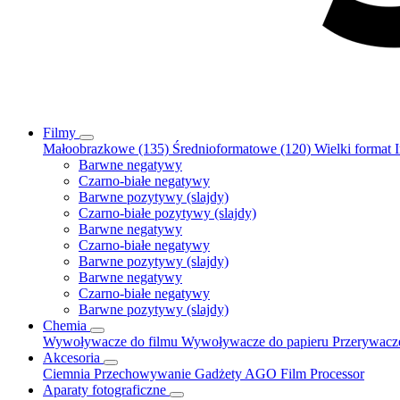
Filmy
Małoobrazkowe (135)
Średnioformatowe (120)
Wielki format
Barwne negatywy
Czarno-białe negatywy
Barwne pozytywy (slajdy)
Czarno-białe pozytywy (slajdy)
Barwne negatywy
Czarno-białe negatywy
Barwne pozytywy (slajdy)
Barwne negatywy
Czarno-białe negatywy
Barwne pozytywy (slajdy)
Chemia
Wywoływacze do filmu
Wywoływacze do papieru
Przerywac
Akcesoria
Ciemnia
Przechowywanie
Gadżety
AGO Film Processor
Aparaty fotograficzne