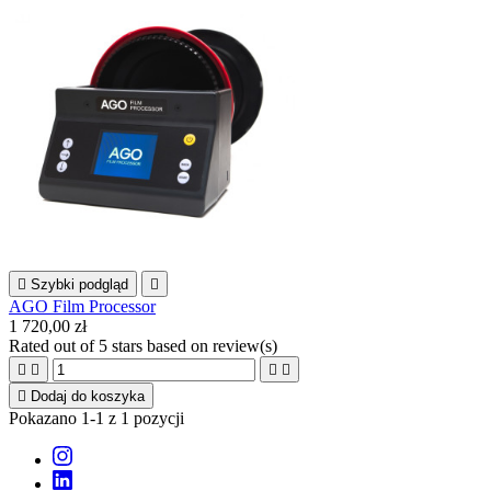

Szybki podgląd

AGO Film Processor
1 720,00 zł
Rated
out of 5 stars based on
review(s)





Dodaj do koszyka
Pokazano 1-1 z 1 pozycji