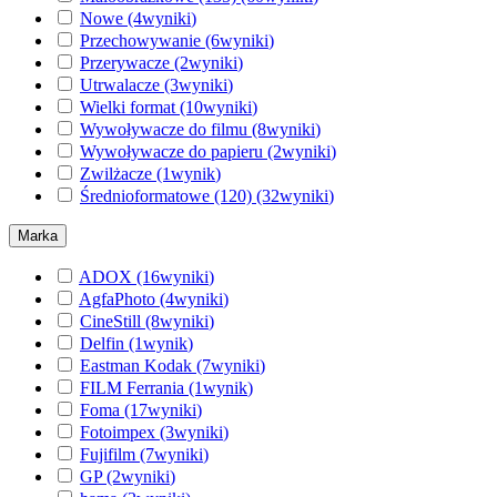
Nowe
(4
wyniki
)
Przechowywanie
(6
wyniki
)
Przerywacze
(2
wyniki
)
Utrwalacze
(3
wyniki
)
Wielki format
(10
wyniki
)
Wywoływacze do filmu
(8
wyniki
)
Wywoływacze do papieru
(2
wyniki
)
Zwilżacze
(1
wynik
)
Średnioformatowe (120)
(32
wyniki
)
Marka
ADOX
(16
wyniki
)
AgfaPhoto
(4
wyniki
)
CineStill
(8
wyniki
)
Delfin
(1
wynik
)
Eastman Kodak
(7
wyniki
)
FILM Ferrania
(1
wynik
)
Foma
(17
wyniki
)
Fotoimpex
(3
wyniki
)
Fujifilm
(7
wyniki
)
GP
(2
wyniki
)