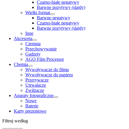
Czarno-białe negatywy
Barwne pozytywy (slajdy)
Wielki format
Barwne negatywy
Czarno-białe negatywy
Barwne pozytywy (slajdy)
Inne
Akcesoria
Ciemnia
Przechowywanie
Gadżety
AGO Film Processor
Chemia
Wywoływacze do filmu
Wywoływacze do papieru
Przerywacze
Utrwalacze
Zwilżacze
Aparaty fotograficzne
Nowe
Baterie
Karty prezentowe
Filtruj według