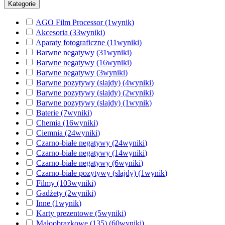
Kategorie
AGO Film Processor
(1
wynik
)
Akcesoria
(33
wyniki
)
Aparaty fotograficzne
(11
wyniki
)
Barwne negatywy
(31
wyniki
)
Barwne negatywy
(16
wyniki
)
Barwne negatywy
(3
wyniki
)
Barwne pozytywy (slajdy)
(4
wyniki
)
Barwne pozytywy (slajdy)
(2
wyniki
)
Barwne pozytywy (slajdy)
(1
wynik
)
Baterie
(7
wyniki
)
Chemia
(16
wyniki
)
Ciemnia
(24
wyniki
)
Czarno-białe negatywy
(24
wyniki
)
Czarno-białe negatywy
(14
wyniki
)
Czarno-białe negatywy
(6
wyniki
)
Czarno-białe pozytywy (slajdy)
(1
wynik
)
Filmy
(103
wyniki
)
Gadżety
(2
wyniki
)
Inne
(1
wynik
)
Karty prezentowe
(5
wyniki
)
Małoobrazkowe (135)
(60
wyniki
)