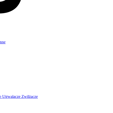
Inne
ze
Utrwalacze
Zwilżacze