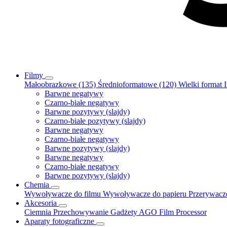
Filmy
Małoobrazkowe (135)
Średnioformatowe (120)
Wielki format
Barwne negatywy
Czarno-białe negatywy
Barwne pozytywy (slajdy)
Czarno-białe pozytywy (slajdy)
Barwne negatywy
Czarno-białe negatywy
Barwne pozytywy (slajdy)
Barwne negatywy
Czarno-białe negatywy
Barwne pozytywy (slajdy)
Chemia
Wywoływacze do filmu
Wywoływacze do papieru
Przerywac
Akcesoria
Ciemnia
Przechowywanie
Gadżety
AGO Film Processor
Aparaty fotograficzne