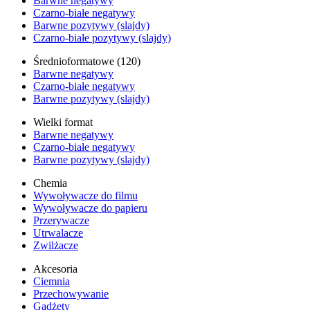
Barwne negatywy
Czarno-białe negatywy
Barwne pozytywy (slajdy)
Czarno-białe pozytywy (slajdy)
Średnioformatowe (120)
Barwne negatywy
Czarno-białe negatywy
Barwne pozytywy (slajdy)
Wielki format
Barwne negatywy
Czarno-białe negatywy
Barwne pozytywy (slajdy)
Chemia
Wywoływacze do filmu
Wywoływacze do papieru
Przerywacze
Utrwalacze
Zwilżacze
Akcesoria
Ciemnia
Przechowywanie
Gadżety