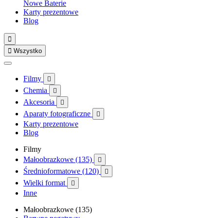
Nowe
Baterie
Karty prezentowe
Blog


Wszystko
Filmy

Chemia

Akcesoria

Aparaty fotograficzne

Karty prezentowe
Blog
Filmy
Małoobrazkowe (135)

Średnioformatowe (120)

Wielki format

Inne
Małoobrazkowe (135)