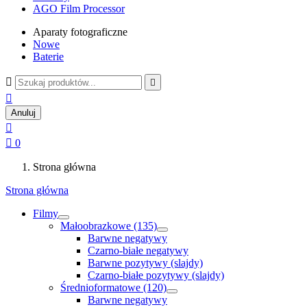
AGO Film Processor
Aparaty fotograficzne
Nowe
Baterie



Anuluj


0
Strona główna
Strona główna
Filmy
Małoobrazkowe (135)
Barwne negatywy
Czarno-białe negatywy
Barwne pozytywy (slajdy)
Czarno-białe pozytywy (slajdy)
Średnioformatowe (120)
Barwne negatywy