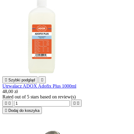

Szybki podgląd

Utrwalacz ADOX Adofix Plus 1000ml
48,00 zł
Rated
out of 5 stars based on
review(s)





Dodaj do koszyka