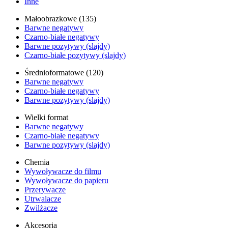
Inne
Małoobrazkowe (135)
Barwne negatywy
Czarno-białe negatywy
Barwne pozytywy (slajdy)
Czarno-białe pozytywy (slajdy)
Średnioformatowe (120)
Barwne negatywy
Czarno-białe negatywy
Barwne pozytywy (slajdy)
Wielki format
Barwne negatywy
Czarno-białe negatywy
Barwne pozytywy (slajdy)
Chemia
Wywoływacze do filmu
Wywoływacze do papieru
Przerywacze
Utrwalacze
Zwilżacze
Akcesoria