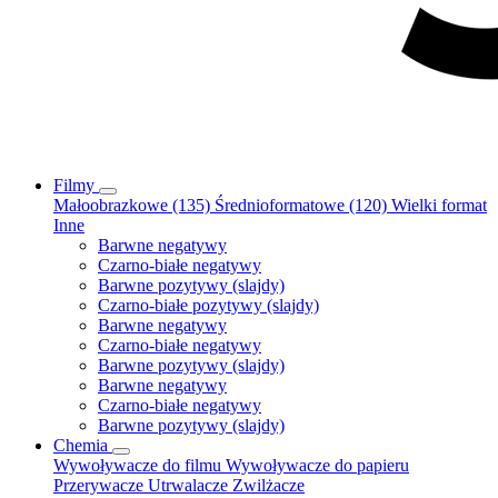
Filmy
Małoobrazkowe (135)
Średnioformatowe (120)
Wielki format
Inne
Barwne negatywy
Czarno-białe negatywy
Barwne pozytywy (slajdy)
Czarno-białe pozytywy (slajdy)
Barwne negatywy
Czarno-białe negatywy
Barwne pozytywy (slajdy)
Barwne negatywy
Czarno-białe negatywy
Barwne pozytywy (slajdy)
Chemia
Wywoływacze do filmu
Wywoływacze do papieru
Przerywacze
Utrwalacze
Zwilżacze