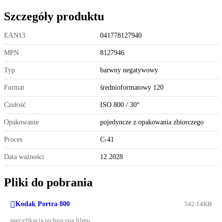
Szczegóły produktu
EAN13
041778127940
MPN
8127946
Typ
barwny negatywowy
Format
średnioformatowy 120
Czułość
ISO 800 / 30°
Opakowanie
pojedyncze z opakowania zbiorczego
Proces
C-41
Data ważności
12.2028
Pliki do pobrania

Kodak Portra 800
542.14KB
specyfikacja techniczna filmu