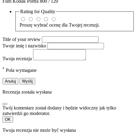
Film Kodak Portra 800 / 120
Rating for
Quality
Proszę wybrać ocenę dla Twojej recenzji.
Title of your review
Twoje imię i nazwisko
Twoja recenzja
*
Pola wymagane
Anuluj
Wyślij
Recenzja została wysłana
Twój komentarz został dodany i będzie widoczny jak tylko
zatwierdzi go moderator.
OK
Twoja recenzja nie może być wysłana