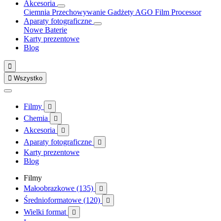
Akcesoria
Ciemnia
Przechowywanie
Gadżety
AGO Film Processor
Aparaty fotograficzne
Nowe
Baterie
Karty prezentowe
Blog


Wszystko
Filmy

Chemia

Akcesoria

Aparaty fotograficzne

Karty prezentowe
Blog
Filmy
Małoobrazkowe (135)

Średnioformatowe (120)

Wielki format
