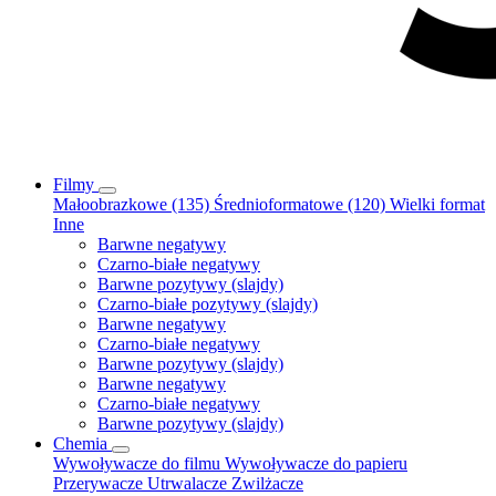
Filmy
Małoobrazkowe (135)
Średnioformatowe (120)
Wielki format
Inne
Barwne negatywy
Czarno-białe negatywy
Barwne pozytywy (slajdy)
Czarno-białe pozytywy (slajdy)
Barwne negatywy
Czarno-białe negatywy
Barwne pozytywy (slajdy)
Barwne negatywy
Czarno-białe negatywy
Barwne pozytywy (slajdy)
Chemia
Wywoływacze do filmu
Wywoływacze do papieru
Przerywacze
Utrwalacze
Zwilżacze