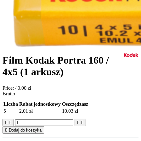
Film Kodak Portra 160 /
4x5 (1 arkusz)
Price:
40,00 zł
Brutto
Liczba
Rabat jednostkowy
Oszczędzasz
5
2,01 zł
10,03 zł





Dodaj do koszyka