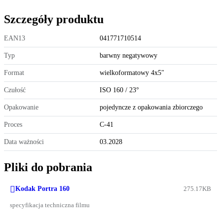
Szczegóły produktu
EAN13
041771710514
Typ
barwny negatywowy
Format
wielkoformatowy 4x5"
Czułość
ISO 160 / 23°
Opakowanie
pojedyncze z opakowania zbiorczego
Proces
C-41
Data ważności
03.2028
Pliki do pobrania

Kodak Portra 160
275.17KB
specyfikacja techniczna filmu