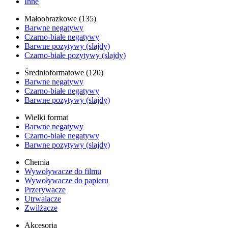
Inne
Małoobrazkowe (135)
Barwne negatywy
Czarno-białe negatywy
Barwne pozytywy (slajdy)
Czarno-białe pozytywy (slajdy)
Średnioformatowe (120)
Barwne negatywy
Czarno-białe negatywy
Barwne pozytywy (slajdy)
Wielki format
Barwne negatywy
Czarno-białe negatywy
Barwne pozytywy (slajdy)
Chemia
Wywoływacze do filmu
Wywoływacze do papieru
Przerywacze
Utrwalacze
Zwilżacze
Akcesoria