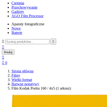
Ciemnia
Przechowywanie
Gadżety
AGO Film Processor
Aparaty fotograficzne
Nowe
Baterie



Anuluj


0
Strona główna
Filmy
Wielki format
Barwne negatywy
Film Kodak Portra 160 / 4x5 (1 arkusz)