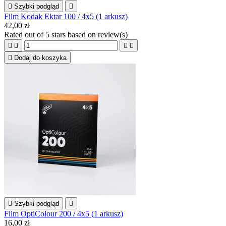

Szybki podgląd

Film Kodak Ektar 100 / 4x5 (1 arkusz)
42,00 zł
Rated
out of 5 stars based on
review(s)





Dodaj do koszyka

Szybki podgląd

Film OptiColour 200 / 4x5 (1 arkusz)
16,00 zł