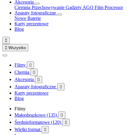
Akcesoria
Ciemnia
Przechowywanie
Gadżety
AGO Film Processor
Aparaty fotograficzne
Nowe
Baterie
Karty prezentowe
Blog


Wszystko
Filmy

Chemia

Akcesoria

Aparaty fotograficzne

Karty prezentowe
Blog
Filmy
Małoobrazkowe (135)

Średnioformatowe (120)

Wielki format
