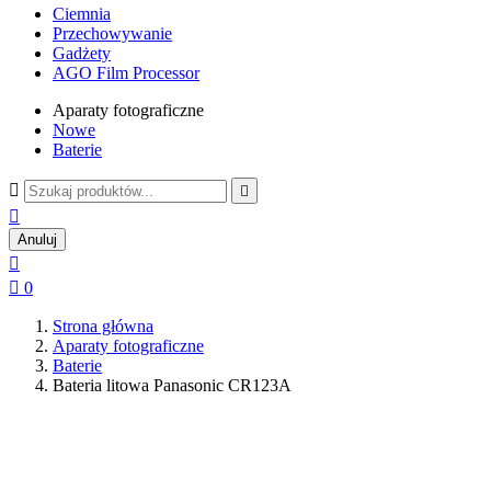
Ciemnia
Przechowywanie
Gadżety
AGO Film Processor
Aparaty fotograficzne
Nowe
Baterie



Anuluj


0
Strona główna
Aparaty fotograficzne
Baterie
Bateria litowa Panasonic CR123A