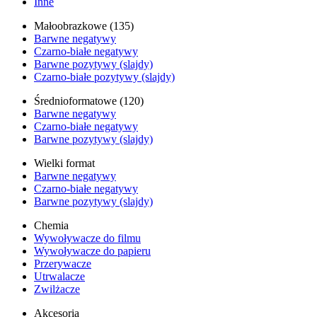
Inne
Małoobrazkowe (135)
Barwne negatywy
Czarno-białe negatywy
Barwne pozytywy (slajdy)
Czarno-białe pozytywy (slajdy)
Średnioformatowe (120)
Barwne negatywy
Czarno-białe negatywy
Barwne pozytywy (slajdy)
Wielki format
Barwne negatywy
Czarno-białe negatywy
Barwne pozytywy (slajdy)
Chemia
Wywoływacze do filmu
Wywoływacze do papieru
Przerywacze
Utrwalacze
Zwilżacze
Akcesoria