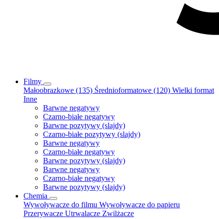
Filmy
Małoobrazkowe (135)
Średnioformatowe (120)
Wielki format
Inne
Barwne negatywy
Czarno-białe negatywy
Barwne pozytywy (slajdy)
Czarno-białe pozytywy (slajdy)
Barwne negatywy
Czarno-białe negatywy
Barwne pozytywy (slajdy)
Barwne negatywy
Czarno-białe negatywy
Barwne pozytywy (slajdy)
Chemia
Wywoływacze do filmu
Wywoływacze do papieru
Przerywacze
Utrwalacze
Zwilżacze