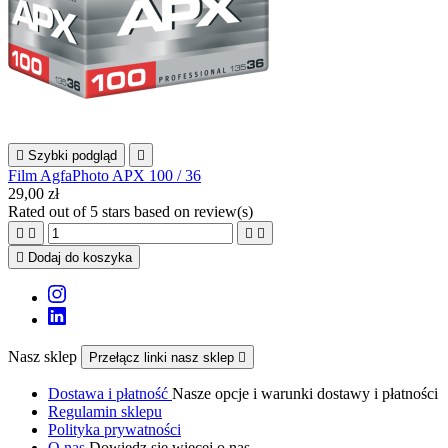

Szybki podgląd

Film AgfaPhoto APX 100 / 36
29,00 zł
Rated
out of 5 stars based on
review(s)





Dodaj do koszyka
Nasz sklep
Przełącz linki nasz sklep

Dostawa i płatność
Nasze opcje i warunki dostawy i płatności
Regulamin sklepu
Polityka prywatności
O nas
Dowiedz się więcej o nas