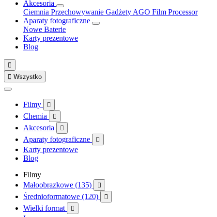
Akcesoria
Ciemnia
Przechowywanie
Gadżety
AGO Film Processor
Aparaty fotograficzne
Nowe
Baterie
Karty prezentowe
Blog


Wszystko
Filmy

Chemia

Akcesoria

Aparaty fotograficzne

Karty prezentowe
Blog
Filmy
Małoobrazkowe (135)

Średnioformatowe (120)

Wielki format
