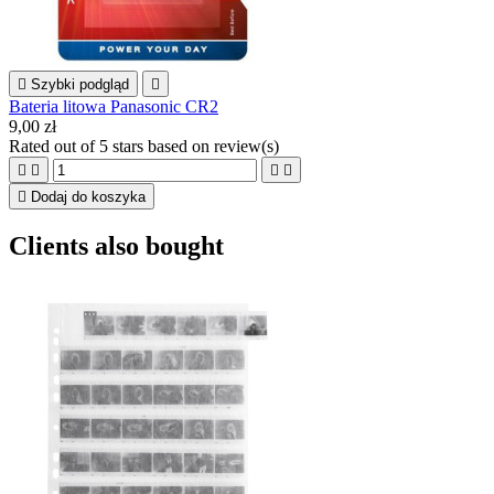

Szybki podgląd

Bateria litowa Panasonic CR2
9,00 zł
Rated
out of 5 stars based on
review(s)





Dodaj do koszyka
Clients also bought