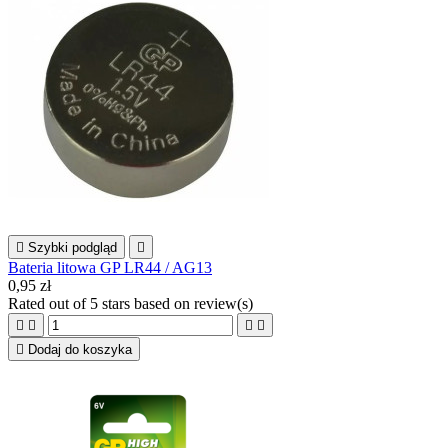

Szybki podgląd

Bateria litowa GP LR44 / AG13
0,95 zł
Rated
out of 5 stars based on
review(s)





Dodaj do koszyka