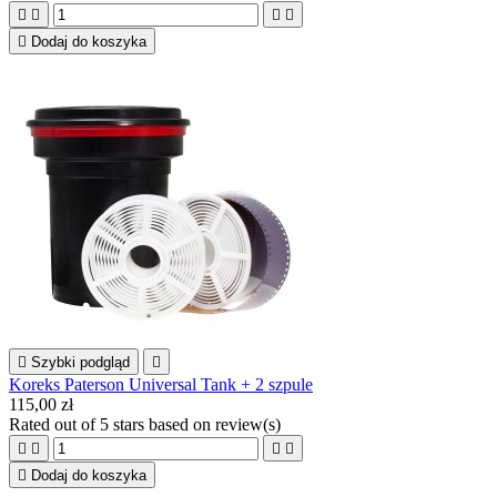





Dodaj do koszyka

Szybki podgląd

Koreks Paterson Universal Tank + 2 szpule
115,00 zł
Rated
out of 5 stars based on
review(s)





Dodaj do koszyka