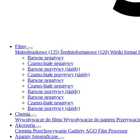
Filmy
Małoobrazkowe (135)
Średnioformatowe (120)
Wielki format
Barwne negatywy
Czarno-białe negatywy
Barwne pozytywy (slajdy)
Czarno-białe pozytywy (slajdy)
Barwne negatywy
Czarno-białe negatywy
Barwne pozytywy (slajdy)
Barwne negatywy
Czarno-białe negatywy
Barwne pozytywy (slajdy)
Chemia
Wywoływacze do filmu
Wywoływacze do papieru
Przerywac
Akcesoria
Ciemnia
Przechowywanie
Gadżety
AGO Film Processor
Aparaty fotograficzne