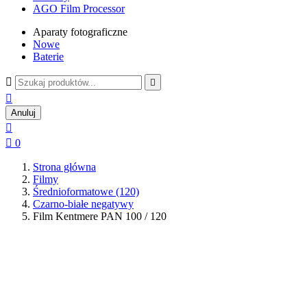
AGO Film Processor
Aparaty fotograficzne
Nowe
Baterie



Anuluj


0
Strona główna
Filmy
Średnioformatowe (120)
Czarno-białe negatywy
Film Kentmere PAN 100 / 120