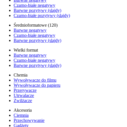
Barwne negatywy
Czarno-białe negatywy
Barwne pozytywy (slajdy)
Czarno-białe pozytywy (slajdy)
Średnioformatowe (120)
Barwne negatywy
Czarno-białe negatywy
Barwne pozytywy (slajdy)
Wielki format
Barwne negatywy
Czarno-białe negatywy
Barwne pozytywy (slajdy)
Chemia
Wywoływacze do filmu
Wywoływacze do papieru
Przerywacze
Utrwalacze
Zwilżacze
Akcesoria
Ciemnia
Przechowywanie
Gadżety