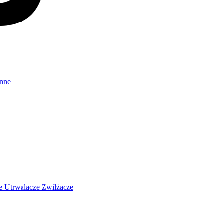
Inne
ze
Utrwalacze
Zwilżacze