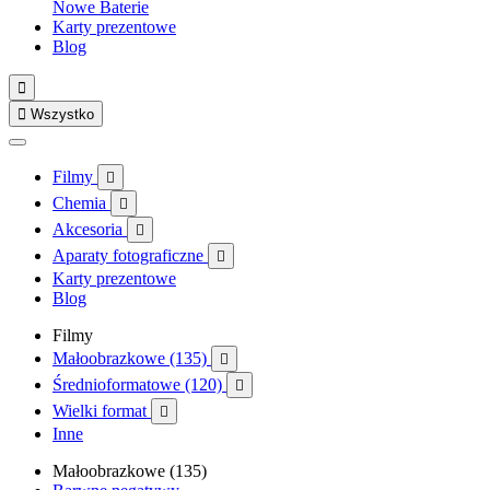
Nowe
Baterie
Karty prezentowe
Blog


Wszystko
Filmy

Chemia

Akcesoria

Aparaty fotograficzne

Karty prezentowe
Blog
Filmy
Małoobrazkowe (135)

Średnioformatowe (120)

Wielki format

Inne
Małoobrazkowe (135)