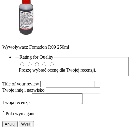
Wywoływacz Fomadon R09 250ml
Rating for
Quality
Proszę wybrać ocenę dla Twojej recenzji.
Title of your review
Twoje imię i nazwisko
Twoja recenzja
*
Pola wymagane
Anuluj
Wyślij