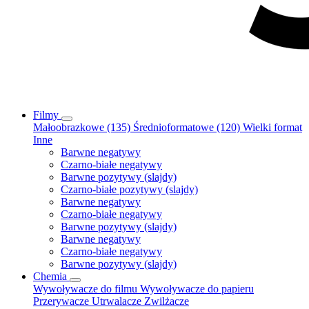
Filmy
Małoobrazkowe (135)
Średnioformatowe (120)
Wielki format
Inne
Barwne negatywy
Czarno-białe negatywy
Barwne pozytywy (slajdy)
Czarno-białe pozytywy (slajdy)
Barwne negatywy
Czarno-białe negatywy
Barwne pozytywy (slajdy)
Barwne negatywy
Czarno-białe negatywy
Barwne pozytywy (slajdy)
Chemia
Wywoływacze do filmu
Wywoływacze do papieru
Przerywacze
Utrwalacze
Zwilżacze