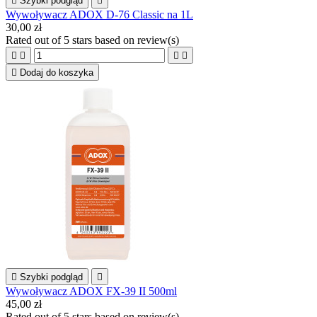

Szybki podgląd

Wywoływacz ADOX D-76 Classic na 1L
30,00 zł
Rated
out of 5 stars based on
review(s)





Dodaj do koszyka

Szybki podgląd

Wywoływacz ADOX FX-39 II 500ml
45,00 zł
Rated
out of 5 stars based on
review(s)