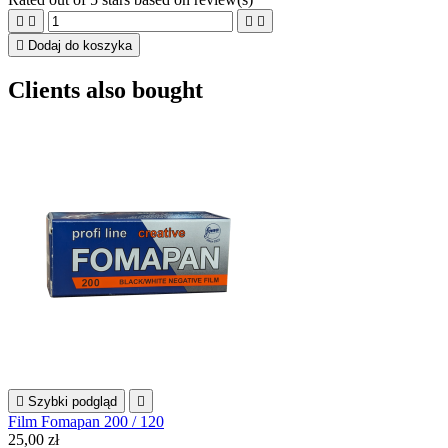





Dodaj do koszyka
Clients also bought

Szybki podgląd

Film Fomapan 200 / 120
25,00 zł