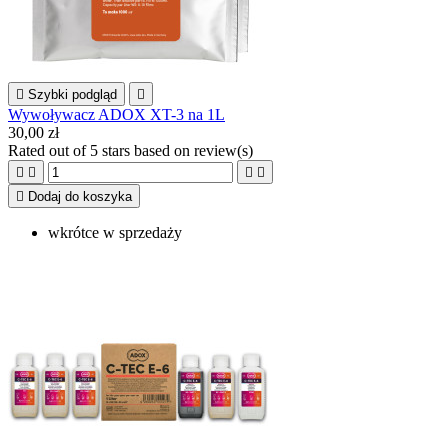

Szybki podgląd

Wywoływacz ADOX XT-3 na 1L
30,00 zł
Rated
out of 5 stars based on
review(s)





Dodaj do koszyka
wkrótce w sprzedaży