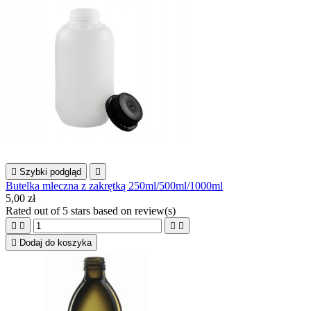

Szybki podgląd

Butelka mleczna z zakrętką 250ml/500ml/1000ml
5,00 zł
Rated
out of 5 stars based on
review(s)





Dodaj do koszyka