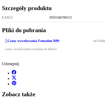
Szczegóły produktu
EAN13
8593346700113
Pliki do pobrania

Czasy wywoływania Fomadon R09
44.93KB
czasy wywoływania wybranych filmów
Udostępnij
Zobacz także