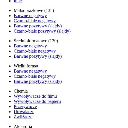
Inne
Małoobrazkowe (135)
Barwne negatywy
Czarno-białe negatywy
Barwne pozytywy (slajdy)
Czarno-białe pozytywy (slajdy)
Średnioformatowe (120)
Barwne negatywy
Czarno-białe negatywy
Barwne pozytywy (slajdy)
Wielki format
Barwne negatywy
Czarno-białe negatywy
Barwne pozytywy (slajdy)
Chemia
Wywoływacze do filmu
Wywoływacze do papieru
Przerywacze
Utrwalacze
Zwilżacze
Akcesoria