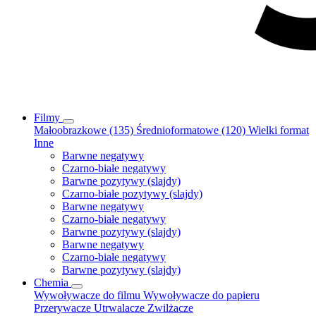
Filmy
Małoobrazkowe (135)
Średnioformatowe (120)
Wielki format
Inne
Barwne negatywy
Czarno-białe negatywy
Barwne pozytywy (slajdy)
Czarno-białe pozytywy (slajdy)
Barwne negatywy
Czarno-białe negatywy
Barwne pozytywy (slajdy)
Barwne negatywy
Czarno-białe negatywy
Barwne pozytywy (slajdy)
Chemia
Wywoływacze do filmu
Wywoływacze do papieru
Przerywacze
Utrwalacze
Zwilżacze