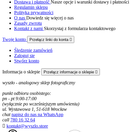
Dostawa i płatność
Nasze opcje i warunki dostawy i płatności
Regulamin sklepu
Polityka prywatności
O nas
Dowiedz się więcej o nas
Zasady zwrotu
Kontakt z nami
Skorzystaj z formularza kontaktowego
Twoje konto
Przełącz linki do konta

Śledzenie zamówień
Zaloguj się
Stwórz konto
Informacja o sklepie
Przełącz informacje o sklepie

wyszło - analogowy sklep fotograficzny
punkt odbioru osobistego:
pn - pt 9:00-17:00
(wyłącznie po wcześniejszym umówieniu)
ul. Wystawowa 1, 51-618 Wrocław
chat
napisz do nas na WhatsApp
call
780 16 32 64

kontakt@wyszlo.store