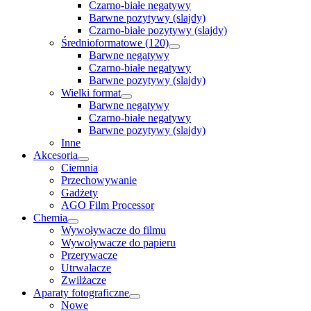
Czarno-białe negatywy
Barwne pozytywy (slajdy)
Czarno-białe pozytywy (slajdy)
Średnioformatowe (120)
Barwne negatywy
Czarno-białe negatywy
Barwne pozytywy (slajdy)
Wielki format
Barwne negatywy
Czarno-białe negatywy
Barwne pozytywy (slajdy)
Inne
Akcesoria
Ciemnia
Przechowywanie
Gadżety
AGO Film Processor
Chemia
Wywoływacze do filmu
Wywoływacze do papieru
Przerywacze
Utrwalacze
Zwilżacze
Aparaty fotograficzne
Nowe