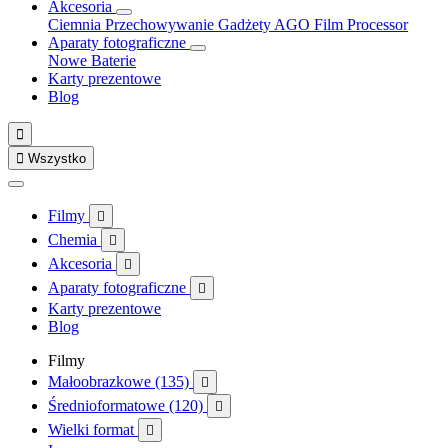
Akcesoria
Ciemnia
Przechowywanie
Gadżety
AGO Film Processor
Aparaty fotograficzne
Nowe
Baterie
Karty prezentowe
Blog


Wszystko
Filmy

Chemia

Akcesoria

Aparaty fotograficzne

Karty prezentowe
Blog
Filmy
Małoobrazkowe (135)

Średnioformatowe (120)

Wielki format
