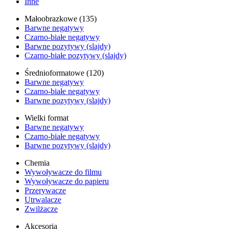
Inne
Małoobrazkowe (135)
Barwne negatywy
Czarno-białe negatywy
Barwne pozytywy (slajdy)
Czarno-białe pozytywy (slajdy)
Średnioformatowe (120)
Barwne negatywy
Czarno-białe negatywy
Barwne pozytywy (slajdy)
Wielki format
Barwne negatywy
Czarno-białe negatywy
Barwne pozytywy (slajdy)
Chemia
Wywoływacze do filmu
Wywoływacze do papieru
Przerywacze
Utrwalacze
Zwilżacze
Akcesoria