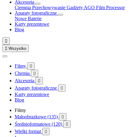
Akcesoria
Ciemnia
Przechowywanie
Gadżety
AGO Film Processor
Aparaty fotograficzne
Nowe
Baterie
Karty prezentowe
Blog


Wszystko
Filmy

Chemia

Akcesoria

Aparaty fotograficzne

Karty prezentowe
Blog
Filmy
Małoobrazkowe (135)

Średnioformatowe (120)

Wielki format
