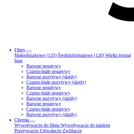
Filmy
Małoobrazkowe (135)
Średnioformatowe (120)
Wielki format
Inne
Barwne negatywy
Czarno-białe negatywy
Barwne pozytywy (slajdy)
Czarno-białe pozytywy (slajdy)
Barwne negatywy
Czarno-białe negatywy
Barwne pozytywy (slajdy)
Barwne negatywy
Czarno-białe negatywy
Barwne pozytywy (slajdy)
Chemia
Wywoływacze do filmu
Wywoływacze do papieru
Przerywacze
Utrwalacze
Zwilżacze