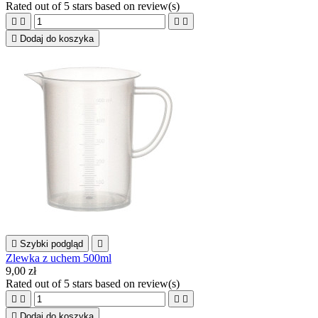
Rated
out of 5 stars based on
review(s)





Dodaj do koszyka

Szybki podgląd

Zlewka z uchem 500ml
9,00 zł
Rated
out of 5 stars based on
review(s)





Dodaj do koszyka