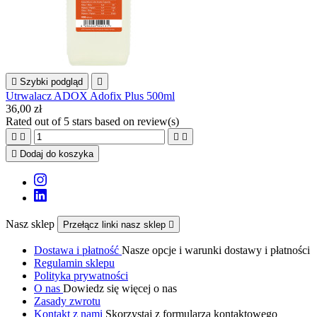

Szybki podgląd

Utrwalacz ADOX Adofix Plus 500ml
36,00 zł
Rated
out of 5 stars based on
review(s)





Dodaj do koszyka
Nasz sklep
Przełącz linki nasz sklep

Dostawa i płatność
Nasze opcje i warunki dostawy i płatności
Regulamin sklepu
Polityka prywatności
O nas
Dowiedz się więcej o nas
Zasady zwrotu
Kontakt z nami
Skorzystaj z formularza kontaktowego