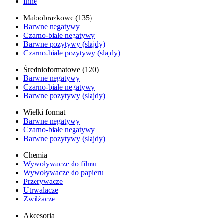
Inne
Małoobrazkowe (135)
Barwne negatywy
Czarno-białe negatywy
Barwne pozytywy (slajdy)
Czarno-białe pozytywy (slajdy)
Średnioformatowe (120)
Barwne negatywy
Czarno-białe negatywy
Barwne pozytywy (slajdy)
Wielki format
Barwne negatywy
Czarno-białe negatywy
Barwne pozytywy (slajdy)
Chemia
Wywoływacze do filmu
Wywoływacze do papieru
Przerywacze
Utrwalacze
Zwilżacze
Akcesoria