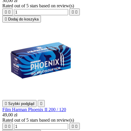
30,00 zł
Rated
out of 5 stars based on
review(s)





Dodaj do koszyka

Szybki podgląd

Film Harman Phoenix II 200 / 120
49,00 zł
Rated
out of 5 stars based on
review(s)



