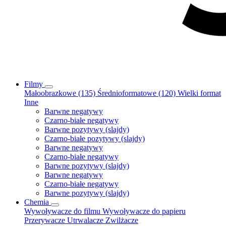
Filmy
Małoobrazkowe (135)
Średnioformatowe (120)
Wielki format
Inne
Barwne negatywy
Czarno-białe negatywy
Barwne pozytywy (slajdy)
Czarno-białe pozytywy (slajdy)
Barwne negatywy
Czarno-białe negatywy
Barwne pozytywy (slajdy)
Barwne negatywy
Czarno-białe negatywy
Barwne pozytywy (slajdy)
Chemia
Wywoływacze do filmu
Wywoływacze do papieru
Przerywacze
Utrwalacze
Zwilżacze