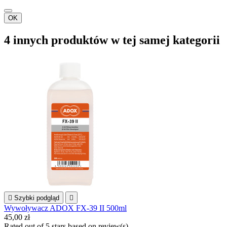
OK
4 innych produktów w tej samej kategorii

Szybki podgląd

Wywoływacz ADOX FX-39 II 500ml
45,00 zł
Rated
out of 5 stars based on
review(s)