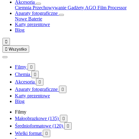
Akcesoria
Ciemnia
Przechowywanie
Gadżety
AGO Film Processor
Aparaty fotograficzne
Nowe
Baterie
Karty prezentowe
Blog


Wszystko
Filmy

Chemia

Akcesoria

Aparaty fotograficzne

Karty prezentowe
Blog
Filmy
Małoobrazkowe (135)

Średnioformatowe (120)

Wielki format
