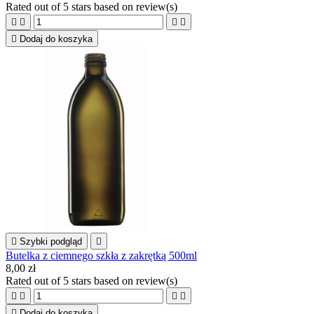
Rated
out of 5 stars based on
review(s)





Dodaj do koszyka

Szybki podgląd

Butelka z ciemnego szkła z zakrętką 500ml
8,00 zł
Rated
out of 5 stars based on
review(s)





Dodaj do koszyka