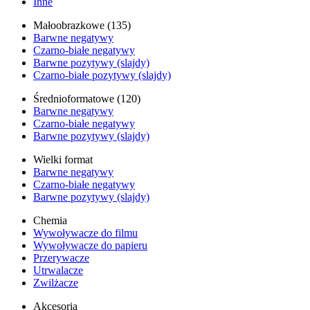
Inne
Małoobrazkowe (135)
Barwne negatywy
Czarno-białe negatywy
Barwne pozytywy (slajdy)
Czarno-białe pozytywy (slajdy)
Średnioformatowe (120)
Barwne negatywy
Czarno-białe negatywy
Barwne pozytywy (slajdy)
Wielki format
Barwne negatywy
Czarno-białe negatywy
Barwne pozytywy (slajdy)
Chemia
Wywoływacze do filmu
Wywoływacze do papieru
Przerywacze
Utrwalacze
Zwilżacze
Akcesoria