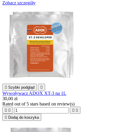
Zobacz szczegóły

Szybki podgląd

Wywoływacz ADOX XT-3 na 1L
30,00 zł
Rated
out of 5 stars based on
review(s)





Dodaj do koszyka