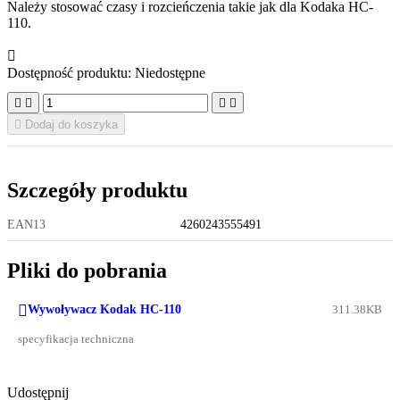
Należy stosować czasy i rozcieńczenia takie jak dla Kodaka HC-
110.

Dostępność produktu:
Niedostępne





Dodaj do koszyka
Szczegóły produktu
EAN13
4260243555491
Pliki do pobrania

Wywoływacz Kodak HC-110
311.38KB
specyfikacja techniczna
Udostępnij