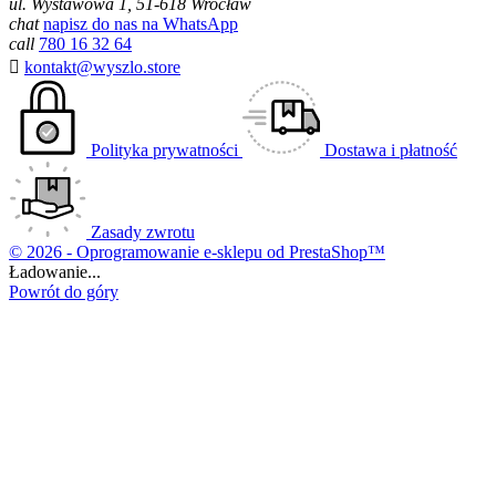
ul. Wystawowa 1, 51-618 Wrocław
chat
napisz do nas na WhatsApp
call
780 16 32 64

kontakt@wyszlo.store
Polityka prywatności
Dostawa i płatność
Zasady zwrotu
© 2026 - Oprogramowanie e-sklepu od PrestaShop™
Ładowanie...
Powrót do góry