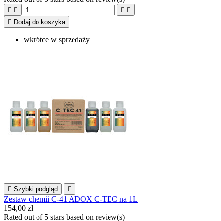





Dodaj do koszyka
wkrótce w sprzedaży

Szybki podgląd

Zestaw chemii C-41 ADOX C-TEC na 1L
154,00 zł
Rated
out of 5 stars based on
review(s)