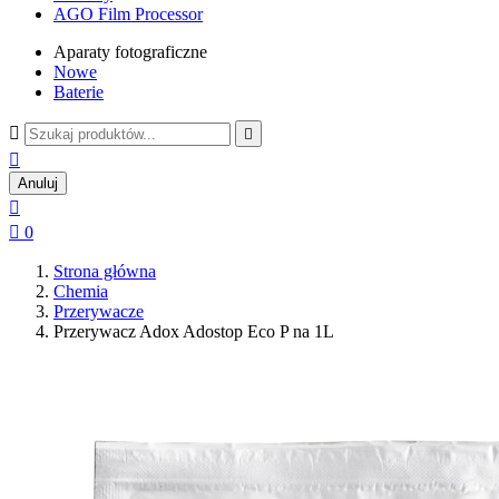
AGO Film Processor
Aparaty fotograficzne
Nowe
Baterie



Anuluj


0
Strona główna
Chemia
Przerywacze
Przerywacz Adox Adostop Eco P na 1L