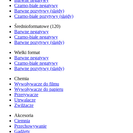
Barwne negatywy
Czarno-białe negatywy
Barwne pozytywy (slajdy)
Czarno-białe pozytywy (slajdy)
Średnioformatowe (120)
Barwne negatywy
Czarno-białe negatywy
Barwne pozytywy (slajdy)
Wielki format
Barwne negatywy
Czarno-białe negatywy
Barwne pozytywy (slajdy)
Chemia
Wywoływacze do filmu
Wywoływacze do papieru
Przerywacze
Utrwalacze
Zwilżacze
Akcesoria
Ciemnia
Przechowywanie
Gadżety