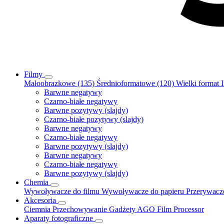
Filmy
Małoobrazkowe (135)
Średnioformatowe (120)
Wielki format
Barwne negatywy
Czarno-białe negatywy
Barwne pozytywy (slajdy)
Czarno-białe pozytywy (slajdy)
Barwne negatywy
Czarno-białe negatywy
Barwne pozytywy (slajdy)
Barwne negatywy
Czarno-białe negatywy
Barwne pozytywy (slajdy)
Chemia
Wywoływacze do filmu
Wywoływacze do papieru
Przerywac
Akcesoria
Ciemnia
Przechowywanie
Gadżety
AGO Film Processor
Aparaty fotograficzne