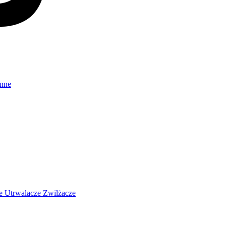
Inne
ze
Utrwalacze
Zwilżacze