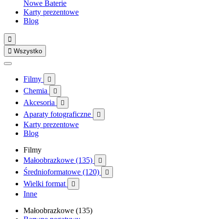
Nowe
Baterie
Karty prezentowe
Blog


Wszystko
Filmy

Chemia

Akcesoria

Aparaty fotograficzne

Karty prezentowe
Blog
Filmy
Małoobrazkowe (135)

Średnioformatowe (120)

Wielki format

Inne
Małoobrazkowe (135)