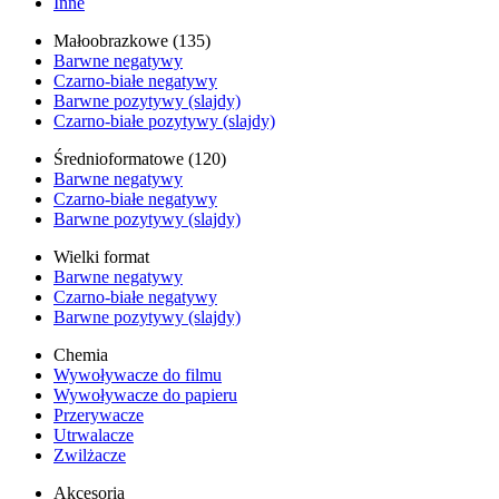
Inne
Małoobrazkowe (135)
Barwne negatywy
Czarno-białe negatywy
Barwne pozytywy (slajdy)
Czarno-białe pozytywy (slajdy)
Średnioformatowe (120)
Barwne negatywy
Czarno-białe negatywy
Barwne pozytywy (slajdy)
Wielki format
Barwne negatywy
Czarno-białe negatywy
Barwne pozytywy (slajdy)
Chemia
Wywoływacze do filmu
Wywoływacze do papieru
Przerywacze
Utrwalacze
Zwilżacze
Akcesoria