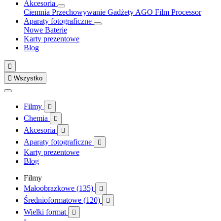
Akcesoria
Ciemnia
Przechowywanie
Gadżety
AGO Film Processor
Aparaty fotograficzne
Nowe
Baterie
Karty prezentowe
Blog


Wszystko
Filmy

Chemia

Akcesoria

Aparaty fotograficzne

Karty prezentowe
Blog
Filmy
Małoobrazkowe (135)

Średnioformatowe (120)

Wielki format
