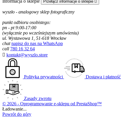
Informacja o sklepie
Przełącz informacje o sklepie

wyszło - analogowy sklep fotograficzny
punkt odbioru osobistego:
pn - pt 9:00-17:00
(wyłącznie po wcześniejszym umówieniu)
ul. Wystawowa 1, 51-618 Wrocław
chat
napisz do nas na WhatsApp
call
780 16 32 64

kontakt@wyszlo.store
Polityka prywatności
Dostawa i płatność
Zasady zwrotu
© 2026 - Oprogramowanie e-sklepu od PrestaShop™
Ładowanie...
Powrót do góry