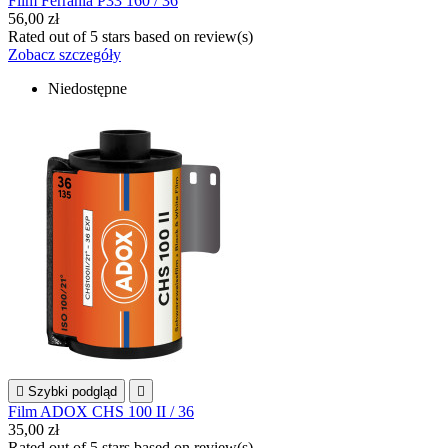
Film Ferrania P33 160 / 36
56,00 zł
Rated
out of 5 stars based on
review(s)
Zobacz szczegóły
Niedostępne

Szybki podgląd

Film ADOX CHS 100 II / 36
35,00 zł
Rated
out of 5 stars based on
review(s)