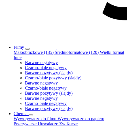
Filmy
Małoobrazkowe (135)
Średnioformatowe (120)
Wielki format
Inne
Barwne negatywy
Czarno-białe negatywy
Barwne pozytywy (slajdy)
Czarno-białe pozytywy (slajdy)
Barwne negatywy
Czarno-białe negatywy
Barwne pozytywy (slajdy)
Barwne negatywy
Czarno-białe negatywy
Barwne pozytywy (slajdy)
Chemia
Wywoływacze do filmu
Wywoływacze do papieru
Przerywacze
Utrwalacze
Zwilżacze