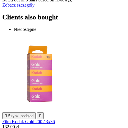
Zobacz szczegóły
Clients also bought
Niedostępne

Szybki podgląd

Film Kodak Gold 200 / 3x36
132,00 zł