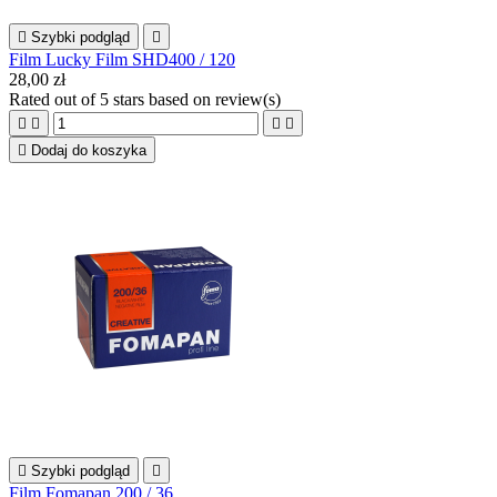

Szybki podgląd

Film Lucky Film SHD400 / 120
28,00 zł
Rated
out of 5 stars based on
review(s)





Dodaj do koszyka

Szybki podgląd

Film Fomapan 200 / 36