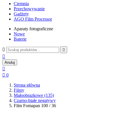
Ciemnia
Przechowywanie
Gadżety
AGO Film Processor
Aparaty fotograficzne
Nowe
Baterie



Anuluj


0
Strona główna
Filmy
Małoobrazkowe (135)
Czarno-białe negatywy
Film Fomapan 100 / 36