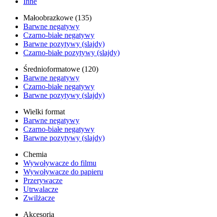
Inne
Małoobrazkowe (135)
Barwne negatywy
Czarno-białe negatywy
Barwne pozytywy (slajdy)
Czarno-białe pozytywy (slajdy)
Średnioformatowe (120)
Barwne negatywy
Czarno-białe negatywy
Barwne pozytywy (slajdy)
Wielki format
Barwne negatywy
Czarno-białe negatywy
Barwne pozytywy (slajdy)
Chemia
Wywoływacze do filmu
Wywoływacze do papieru
Przerywacze
Utrwalacze
Zwilżacze
Akcesoria