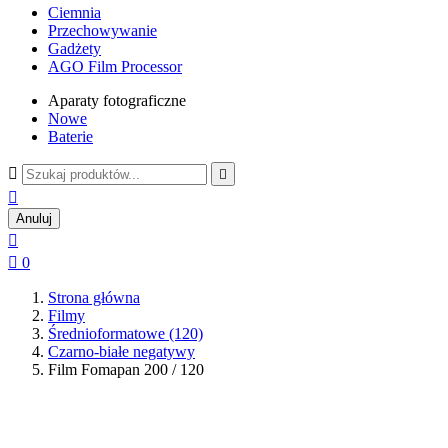
Ciemnia
Przechowywanie
Gadżety
AGO Film Processor
Aparaty fotograficzne
Nowe
Baterie



Anuluj


0
Strona główna
Filmy
Średnioformatowe (120)
Czarno-białe negatywy
Film Fomapan 200 / 120