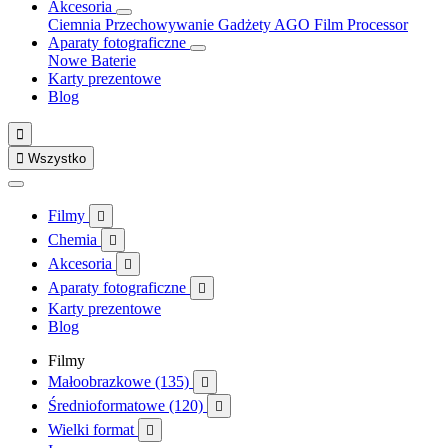
Akcesoria
Ciemnia
Przechowywanie
Gadżety
AGO Film Processor
Aparaty fotograficzne
Nowe
Baterie
Karty prezentowe
Blog


Wszystko
Filmy

Chemia

Akcesoria

Aparaty fotograficzne

Karty prezentowe
Blog
Filmy
Małoobrazkowe (135)

Średnioformatowe (120)

Wielki format
