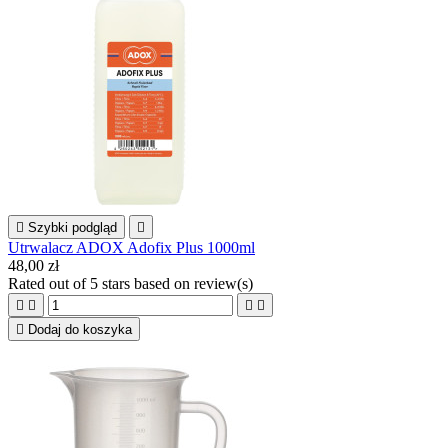

Szybki podgląd

Utrwalacz ADOX Adofix Plus 1000ml
48,00 zł
Rated
out of 5 stars based on
review(s)





Dodaj do koszyka