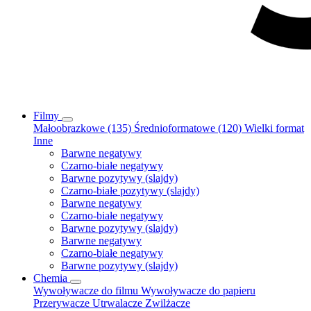
Filmy
Małoobrazkowe (135)
Średnioformatowe (120)
Wielki format
Inne
Barwne negatywy
Czarno-białe negatywy
Barwne pozytywy (slajdy)
Czarno-białe pozytywy (slajdy)
Barwne negatywy
Czarno-białe negatywy
Barwne pozytywy (slajdy)
Barwne negatywy
Czarno-białe negatywy
Barwne pozytywy (slajdy)
Chemia
Wywoływacze do filmu
Wywoływacze do papieru
Przerywacze
Utrwalacze
Zwilżacze