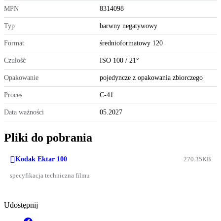
MPN
8314098
Typ
barwny negatywowy
Format
średnioformatowy 120
Czułość
ISO 100 / 21°
Opakowanie
pojedyncze z opakowania zbiorczego
Proces
C-41
Data ważności
05.2027
Pliki do pobrania

Kodak Ektar 100
270.35KB
specyfikacja techniczna filmu
Udostępnij