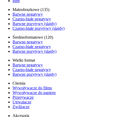
Inne
Małoobrazkowe (135)
Barwne negatywy
Czarno-białe negatywy
Barwne pozytywy (slajdy)
Czarno-białe pozytywy (slajdy)
Średnioformatowe (120)
Barwne negatywy
Czarno-białe negatywy
Barwne pozytywy (slajdy)
Wielki format
Barwne negatywy
Czarno-białe negatywy
Barwne pozytywy (slajdy)
Chemia
Wywoływacze do filmu
Wywoływacze do papieru
Przerywacze
Utrwalacze
Zwilżacze
Akcesoria