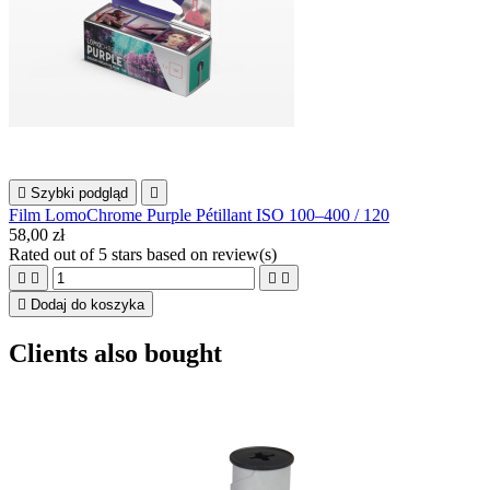

Szybki podgląd

Film LomoChrome Purple Pétillant ISO 100–400 / 120
58,00 zł
Rated
out of 5 stars based on
review(s)





Dodaj do koszyka
Clients also bought