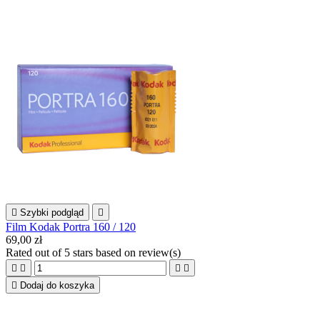

Szybki podgląd

Film Kodak Portra 160 / 120
69,00 zł
Rated
out of 5 stars based on
review(s)





Dodaj do koszyka