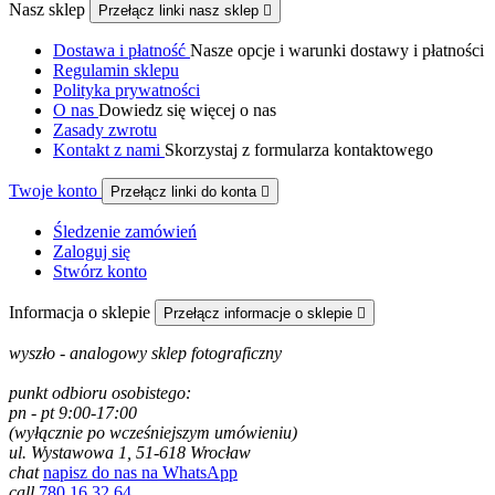
Nasz sklep
Przełącz linki nasz sklep

Dostawa i płatność
Nasze opcje i warunki dostawy i płatności
Regulamin sklepu
Polityka prywatności
O nas
Dowiedz się więcej o nas
Zasady zwrotu
Kontakt z nami
Skorzystaj z formularza kontaktowego
Twoje konto
Przełącz linki do konta

Śledzenie zamówień
Zaloguj się
Stwórz konto
Informacja o sklepie
Przełącz informacje o sklepie

wyszło - analogowy sklep fotograficzny
punkt odbioru osobistego:
pn - pt 9:00-17:00
(wyłącznie po wcześniejszym umówieniu)
ul. Wystawowa 1, 51-618 Wrocław
chat
napisz do nas na WhatsApp
call
780 16 32 64