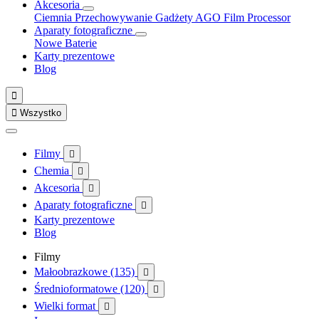
Akcesoria
Ciemnia
Przechowywanie
Gadżety
AGO Film Processor
Aparaty fotograficzne
Nowe
Baterie
Karty prezentowe
Blog


Wszystko
Filmy

Chemia

Akcesoria

Aparaty fotograficzne

Karty prezentowe
Blog
Filmy
Małoobrazkowe (135)

Średnioformatowe (120)

Wielki format
