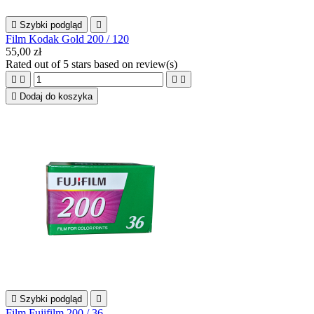

Szybki podgląd

Film Kodak Gold 200 / 120
55,00 zł
Rated
out of 5 stars based on
review(s)





Dodaj do koszyka

Szybki podgląd

Film Fujifilm 200 / 36