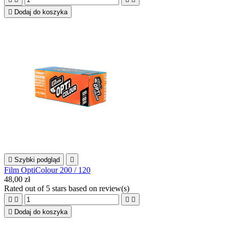

Dodaj do koszyka

Szybki podgląd

Film OptiColour 200 / 120
48,00 zł
Rated
out of 5 stars based on
review(s)





Dodaj do koszyka