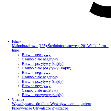
Filmy
Małoobrazkowe (135)
Średnioformatowe (120)
Wielki format
Inne
Barwne negatywy
Czarno-białe negatywy
Barwne pozytywy (slajdy)
Czarno-białe pozytywy (slajdy)
Barwne negatywy
Czarno-białe negatywy
Barwne pozytywy (slajdy)
Barwne negatywy
Czarno-białe negatywy
Barwne pozytywy (slajdy)
Chemia
Wywoływacze do filmu
Wywoływacze do papieru
Przerywacze
Utrwalacze
Zwilżacze