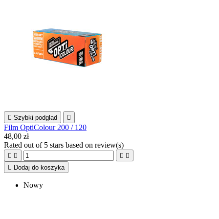

Szybki podgląd

Film OptiColour 200 / 120
48,00 zł
Rated
out of 5 stars based on
review(s)





Dodaj do koszyka
Nowy