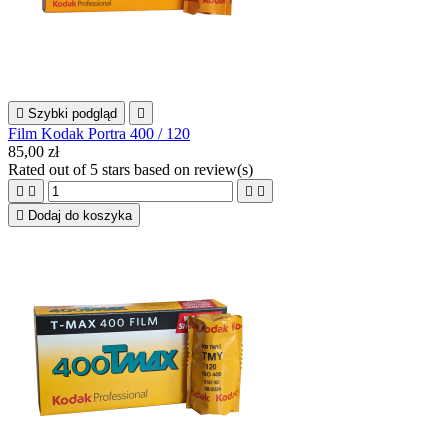

Szybki podgląd

Film Kodak Portra 400 / 120
85,00 zł
Rated
out of 5 stars based on
review(s)





Dodaj do koszyka