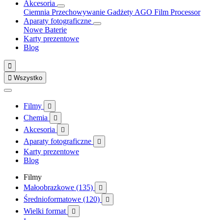
Akcesoria
Ciemnia
Przechowywanie
Gadżety
AGO Film Processor
Aparaty fotograficzne
Nowe
Baterie
Karty prezentowe
Blog


Wszystko
Filmy

Chemia

Akcesoria

Aparaty fotograficzne

Karty prezentowe
Blog
Filmy
Małoobrazkowe (135)

Średnioformatowe (120)

Wielki format
