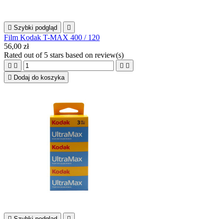

Szybki podgląd

Film Kodak T-MAX 400 / 120
56,00 zł
Rated
out of 5 stars based on
review(s)





Dodaj do koszyka

Szybki podgląd
