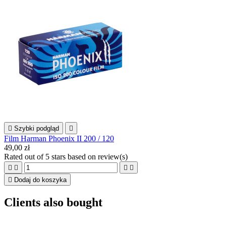

Szybki podgląd

Film Harman Phoenix II 200 / 120
49,00 zł
Rated
out of 5 stars based on
review(s)





Dodaj do koszyka
Clients also bought