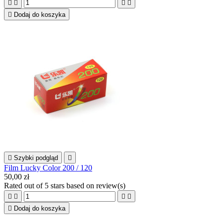





Dodaj do koszyka

Szybki podgląd

Film Lucky Color 200 / 120
50,00 zł
Rated
out of 5 stars based on
review(s)





Dodaj do koszyka