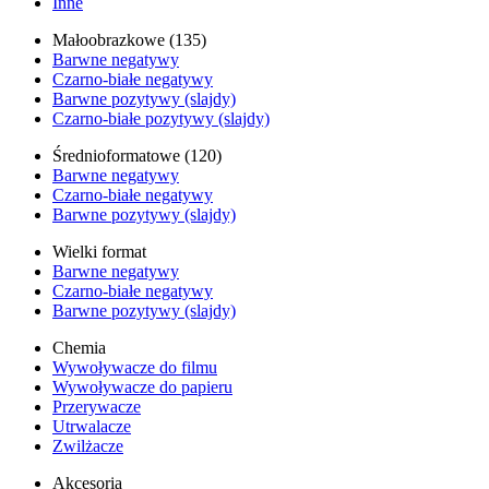
Inne
Małoobrazkowe (135)
Barwne negatywy
Czarno-białe negatywy
Barwne pozytywy (slajdy)
Czarno-białe pozytywy (slajdy)
Średnioformatowe (120)
Barwne negatywy
Czarno-białe negatywy
Barwne pozytywy (slajdy)
Wielki format
Barwne negatywy
Czarno-białe negatywy
Barwne pozytywy (slajdy)
Chemia
Wywoływacze do filmu
Wywoływacze do papieru
Przerywacze
Utrwalacze
Zwilżacze
Akcesoria