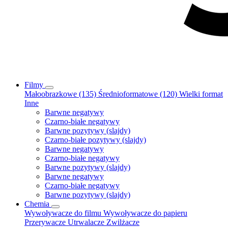
Filmy
Małoobrazkowe (135)
Średnioformatowe (120)
Wielki format
Inne
Barwne negatywy
Czarno-białe negatywy
Barwne pozytywy (slajdy)
Czarno-białe pozytywy (slajdy)
Barwne negatywy
Czarno-białe negatywy
Barwne pozytywy (slajdy)
Barwne negatywy
Czarno-białe negatywy
Barwne pozytywy (slajdy)
Chemia
Wywoływacze do filmu
Wywoływacze do papieru
Przerywacze
Utrwalacze
Zwilżacze