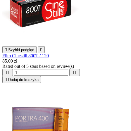

Szybki podgląd

Film Cinestill 800T / 120
85,00 zł
Rated
out of 5 stars based on
review(s)





Dodaj do koszyka