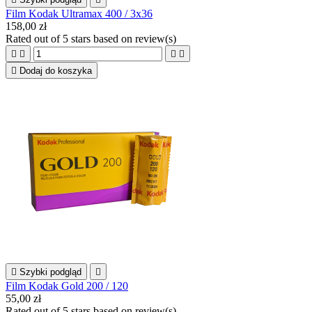
Film Kodak Ultramax 400 / 3x36
158,00 zł
Rated
out of 5 stars based on
review(s)





Dodaj do koszyka

Szybki podgląd

Film Kodak Gold 200 / 120
55,00 zł
Rated
out of 5 stars based on
review(s)