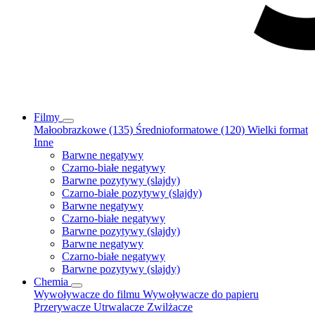
Filmy
Małoobrazkowe (135)
Średnioformatowe (120)
Wielki format
Inne
Barwne negatywy
Czarno-białe negatywy
Barwne pozytywy (slajdy)
Czarno-białe pozytywy (slajdy)
Barwne negatywy
Czarno-białe negatywy
Barwne pozytywy (slajdy)
Barwne negatywy
Czarno-białe negatywy
Barwne pozytywy (slajdy)
Chemia
Wywoływacze do filmu
Wywoływacze do papieru
Przerywacze
Utrwalacze
Zwilżacze