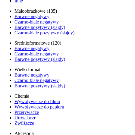
Inne
Małoobrazkowe (135)
Barwne negatywy
Czarno-białe negatywy
Barwne pozytywy (slajdy)
Czarno-białe pozytywy (slajdy)
Średnioformatowe (120)
Barwne negatywy
Czarno-białe negatywy
Barwne pozytywy (slajdy)
Wielki format
Barwne negatywy
Czarno-białe negatywy
Barwne pozytywy (slajdy)
Chemia
Wywoływacze do filmu
Wywoływacze do papieru
Przerywacze
Utrwalacze
Zwilżacze
Akcesoria