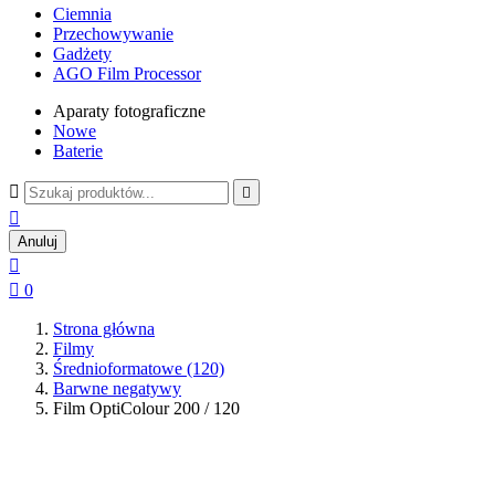
Ciemnia
Przechowywanie
Gadżety
AGO Film Processor
Aparaty fotograficzne
Nowe
Baterie



Anuluj


0
Strona główna
Filmy
Średnioformatowe (120)
Barwne negatywy
Film OptiColour 200 / 120