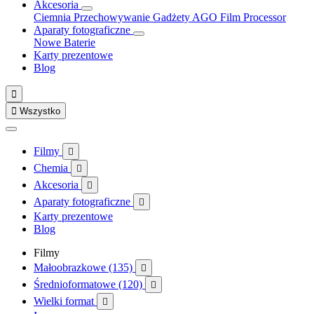
Akcesoria
Ciemnia
Przechowywanie
Gadżety
AGO Film Processor
Aparaty fotograficzne
Nowe
Baterie
Karty prezentowe
Blog


Wszystko
Filmy

Chemia

Akcesoria

Aparaty fotograficzne

Karty prezentowe
Blog
Filmy
Małoobrazkowe (135)

Średnioformatowe (120)

Wielki format
