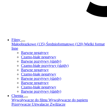
Filmy
Małoobrazkowe (135)
Średnioformatowe (120)
Wielki format
Inne
Barwne negatywy
Czarno-białe negatywy
Barwne pozytywy (slajdy)
Czarno-białe pozytywy (slajdy)
Barwne negatywy
Czarno-białe negatywy
Barwne pozytywy (slajdy)
Barwne negatywy
Czarno-białe negatywy
Barwne pozytywy (slajdy)
Chemia
Wywoływacze do filmu
Wywoływacze do papieru
Przerywacze
Utrwalacze
Zwilżacze