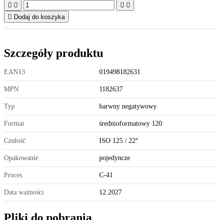





Dodaj do koszyka
Szczegóły produktu
EAN13
019498182631
MPN
1182637
Typ
barwny negatywowy
Format
średnioformatowy 120
Czułość
ISO 125 / 22°
Opakowanie
pojedyncze
Proces
C-41
Data ważności
12.2027
Pliki do pobrania