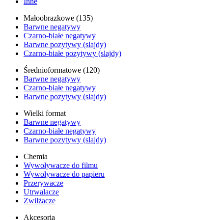
Inne
Małoobrazkowe (135)
Barwne negatywy
Czarno-białe negatywy
Barwne pozytywy (slajdy)
Czarno-białe pozytywy (slajdy)
Średnioformatowe (120)
Barwne negatywy
Czarno-białe negatywy
Barwne pozytywy (slajdy)
Wielki format
Barwne negatywy
Czarno-białe negatywy
Barwne pozytywy (slajdy)
Chemia
Wywoływacze do filmu
Wywoływacze do papieru
Przerywacze
Utrwalacze
Zwilżacze
Akcesoria