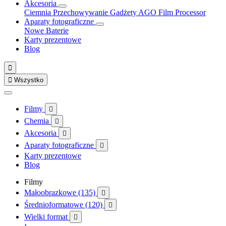
Akcesoria
Ciemnia
Przechowywanie
Gadżety
AGO Film Processor
Aparaty fotograficzne
Nowe
Baterie
Karty prezentowe
Blog


Wszystko
Filmy

Chemia

Akcesoria

Aparaty fotograficzne

Karty prezentowe
Blog
Filmy
Małoobrazkowe (135)

Średnioformatowe (120)

Wielki format
