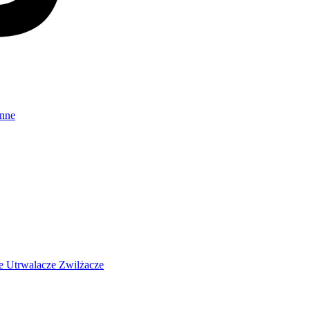
Inne
ze
Utrwalacze
Zwilżacze