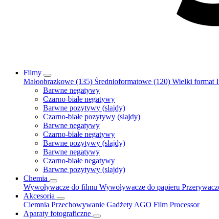
Filmy
Małoobrazkowe (135)
Średnioformatowe (120)
Wielki format
Barwne negatywy
Czarno-białe negatywy
Barwne pozytywy (slajdy)
Czarno-białe pozytywy (slajdy)
Barwne negatywy
Czarno-białe negatywy
Barwne pozytywy (slajdy)
Barwne negatywy
Czarno-białe negatywy
Barwne pozytywy (slajdy)
Chemia
Wywoływacze do filmu
Wywoływacze do papieru
Przerywac
Akcesoria
Ciemnia
Przechowywanie
Gadżety
AGO Film Processor
Aparaty fotograficzne