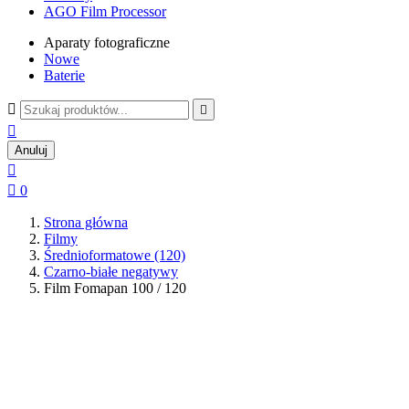
AGO Film Processor
Aparaty fotograficzne
Nowe
Baterie



Anuluj


0
Strona główna
Filmy
Średnioformatowe (120)
Czarno-białe negatywy
Film Fomapan 100 / 120