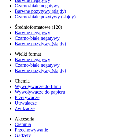
Barwne negatywy
Czarno-białe negatywy
Barwne pozytywy (slajdy)
Czarno-białe pozytywy (slajdy)
Średnioformatowe (120)
Barwne negatywy
Czarno-białe negatywy
Barwne pozytywy (slajdy)
Wielki format
Barwne negatywy
Czarno-białe negatywy
Barwne pozytywy (slajdy)
Chemia
Wywoływacze do filmu
Wywoływacze do papieru
Przerywacze
Utrwalacze
Zwilżacze
Akcesoria
Ciemnia
Przechowywanie
Gadżety