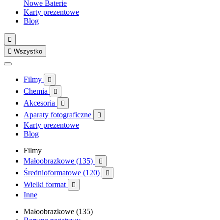
Nowe
Baterie
Karty prezentowe
Blog


Wszystko
Filmy

Chemia

Akcesoria

Aparaty fotograficzne

Karty prezentowe
Blog
Filmy
Małoobrazkowe (135)

Średnioformatowe (120)

Wielki format

Inne
Małoobrazkowe (135)