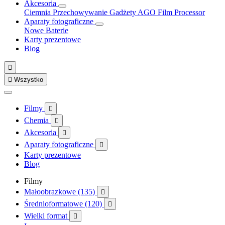
Akcesoria
Ciemnia
Przechowywanie
Gadżety
AGO Film Processor
Aparaty fotograficzne
Nowe
Baterie
Karty prezentowe
Blog


Wszystko
Filmy

Chemia

Akcesoria

Aparaty fotograficzne

Karty prezentowe
Blog
Filmy
Małoobrazkowe (135)

Średnioformatowe (120)

Wielki format
