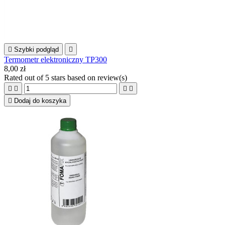

Szybki podgląd

Termometr elektroniczny TP300
8,00 zł
Rated
out of 5 stars based on
review(s)





Dodaj do koszyka