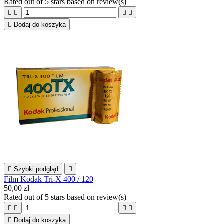
Rated
out of 5 stars based on
review(s)





Dodaj do koszyka

Szybki podgląd

Film Kodak Tri-X 400 / 120
50,00 zł
Rated
out of 5 stars based on
review(s)





Dodaj do koszyka