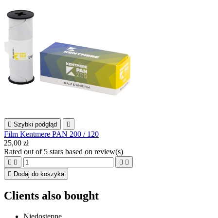

Szybki podgląd

Film Kentmere PAN 200 / 120
25,00 zł
Rated
out of 5 stars based on
review(s)





Dodaj do koszyka
Clients also bought
Niedostępne