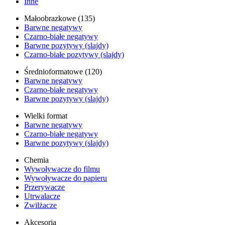
Inne
Małoobrazkowe (135)
Barwne negatywy
Czarno-białe negatywy
Barwne pozytywy (slajdy)
Czarno-białe pozytywy (slajdy)
Średnioformatowe (120)
Barwne negatywy
Czarno-białe negatywy
Barwne pozytywy (slajdy)
Wielki format
Barwne negatywy
Czarno-białe negatywy
Barwne pozytywy (slajdy)
Chemia
Wywoływacze do filmu
Wywoływacze do papieru
Przerywacze
Utrwalacze
Zwilżacze
Akcesoria