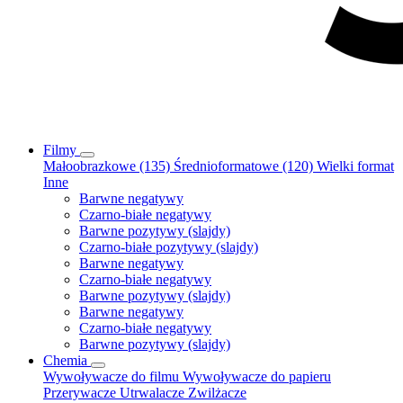
Filmy
Małoobrazkowe (135)
Średnioformatowe (120)
Wielki format
Inne
Barwne negatywy
Czarno-białe negatywy
Barwne pozytywy (slajdy)
Czarno-białe pozytywy (slajdy)
Barwne negatywy
Czarno-białe negatywy
Barwne pozytywy (slajdy)
Barwne negatywy
Czarno-białe negatywy
Barwne pozytywy (slajdy)
Chemia
Wywoływacze do filmu
Wywoływacze do papieru
Przerywacze
Utrwalacze
Zwilżacze