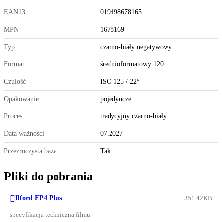
EAN13
019498678165
MPN
1678169
Typ
czarno-biały negatywowy
Format
średnioformatowy 120
Czułość
ISO 125 / 22°
Opakowanie
pojedyncze
Proces
tradycyjny czarno-biały
Data ważności
07.2027
Przezroczysta baza
Tak
Pliki do pobrania

Ilford FP4 Plus
351.42KB
specyfikacja techniczna filmu