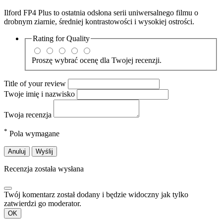
Ilford FP4 Plus to ostatnia odsłona serii uniwersalnego filmu o
drobnym ziarnie, średniej kontrastowości i wysokiej ostrości.
Rating for
Quality
Proszę wybrać ocenę dla Twojej recenzji.
Title of your review
Twoje imię i nazwisko
Twoja recenzja
*
Pola wymagane
Anuluj
Wyślij
Recenzja została wysłana
Twój komentarz został dodany i będzie widoczny jak tylko
zatwierdzi go moderator.
OK