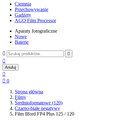
Ciemnia
Przechowywanie
Gadżety
AGO Film Processor
Aparaty fotograficzne
Nowe
Baterie



Anuluj


0
Strona główna
Filmy
Średnioformatowe (120)
Czarno-białe negatywy
Film Ilford FP4 Plus 125 / 120