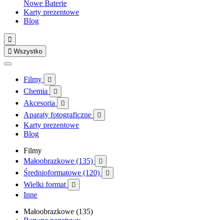
Nowe
Baterie
Karty prezentowe
Blog


Wszystko
Filmy

Chemia

Akcesoria

Aparaty fotograficzne

Karty prezentowe
Blog
Filmy
Małoobrazkowe (135)

Średnioformatowe (120)

Wielki format

Inne
Małoobrazkowe (135)