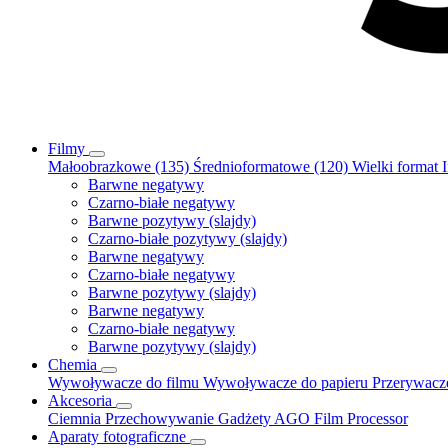
Filmy
Małoobrazkowe (135)
Średnioformatowe (120)
Wielki format
Barwne negatywy
Czarno-białe negatywy
Barwne pozytywy (slajdy)
Czarno-białe pozytywy (slajdy)
Barwne negatywy
Czarno-białe negatywy
Barwne pozytywy (slajdy)
Barwne negatywy
Czarno-białe negatywy
Barwne pozytywy (slajdy)
Chemia
Wywoływacze do filmu
Wywoływacze do papieru
Przerywac
Akcesoria
Ciemnia
Przechowywanie
Gadżety
AGO Film Processor
Aparaty fotograficzne