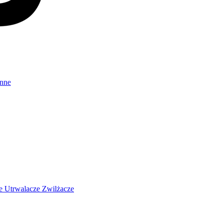
Inne
ze
Utrwalacze
Zwilżacze