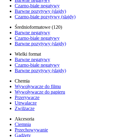
Barwne negatywy
Czarno-białe negatywy
Barwne pozytywy (slajdy)
Czarno-białe pozytywy (slajdy)
Średnioformatowe (120)
Barwne negatywy
Czarno-białe negatywy
Barwne pozytywy (slajdy)
Wielki format
Barwne negatywy
Czarno-białe negatywy
Barwne pozytywy (slajdy)
Chemia
Wywoływacze do filmu
Wywoływacze do papieru
Przerywacze
Utrwalacze
Zwilżacze
Akcesoria
Ciemnia
Przechowywanie
Gadżety