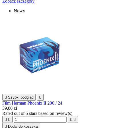
Zobacz szczegóły
Nowy

Szybki podgląd

Film Harman Phoenix II 200 / 24
39,00 zł
Rated
out of 5 stars based on
review(s)





Dodaj do koszyka