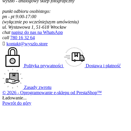
wyszło - analogowy sklep fotograficzny
punkt odbioru osobistego:
pn - pt 9:00-17:00
(wyłącznie po wcześniejszym umówieniu)
ul. Wystawowa 1, 51-618 Wrocław
chat
napisz do nas na WhatsApp
call
780 16 32 64

kontakt@wyszlo.store
Polityka prywatności
Dostawa i płatność
Zasady zwrotu
© 2026 - Oprogramowanie e-sklepu od PrestaShop™
Ładowanie...
Powrót do góry