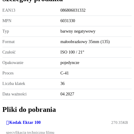
EAN13
086806031332
MPN
6031330
Typ
barwny negatywowy
Format
małoobrazkowy 35mm (135)
Czułość
ISO 100 / 21°
Opakowanie
pojedyncze
Proces
C-41
Liczba klatek
36
Data ważności
04.2027
Pliki do pobrania

Kodak Ektar 100
270.35KB
specyfikacja techniczna filmu