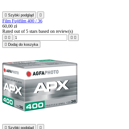

Szybki podgląd

Film Fujifilm 400 / 36
60,00 zł
Rated
out of 5 stars based on
review(s)





Dodaj do koszyka

Szybki podgląd
