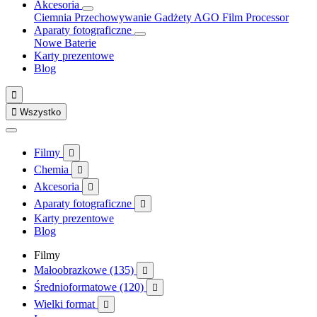
Akcesoria
Ciemnia
Przechowywanie
Gadżety
AGO Film Processor
Aparaty fotograficzne
Nowe
Baterie
Karty prezentowe
Blog


Wszystko
Filmy

Chemia

Akcesoria

Aparaty fotograficzne

Karty prezentowe
Blog
Filmy
Małoobrazkowe (135)

Średnioformatowe (120)

Wielki format
