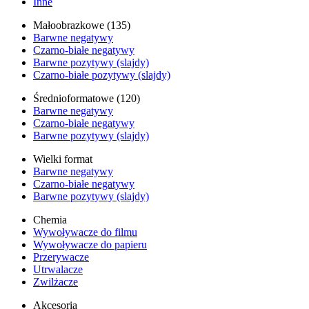
Inne
Małoobrazkowe (135)
Barwne negatywy
Czarno-białe negatywy
Barwne pozytywy (slajdy)
Czarno-białe pozytywy (slajdy)
Średnioformatowe (120)
Barwne negatywy
Czarno-białe negatywy
Barwne pozytywy (slajdy)
Wielki format
Barwne negatywy
Czarno-białe negatywy
Barwne pozytywy (slajdy)
Chemia
Wywoływacze do filmu
Wywoływacze do papieru
Przerywacze
Utrwalacze
Zwilżacze
Akcesoria