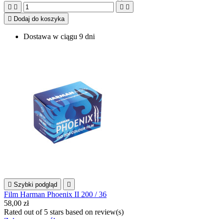





Dodaj do koszyka
Dostawa w ciągu 9 dni

Szybki podgląd

Film Harman Phoenix II 200 / 36
58,00 zł
Rated
out of 5 stars based on
review(s)