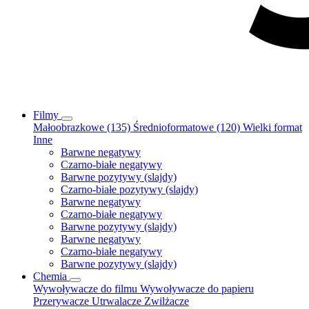
Filmy
Małoobrazkowe (135)
Średnioformatowe (120)
Wielki format
Inne
Barwne negatywy
Czarno-białe negatywy
Barwne pozytywy (slajdy)
Czarno-białe pozytywy (slajdy)
Barwne negatywy
Czarno-białe negatywy
Barwne pozytywy (slajdy)
Barwne negatywy
Czarno-białe negatywy
Barwne pozytywy (slajdy)
Chemia
Wywoływacze do filmu
Wywoływacze do papieru
Przerywacze
Utrwalacze
Zwilżacze