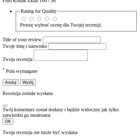
Film Kodak Ektar 100 / 36
Rating for
Quality
Proszę wybrać ocenę dla Twojej recenzji.
Title of your review
Twoje imię i nazwisko
Twoja recenzja
*
Pola wymagane
Anuluj
Wyślij
Recenzja została wysłana
Twój komentarz został dodany i będzie widoczny jak tylko
zatwierdzi go moderator.
OK
Twoja recenzja nie może być wysłana