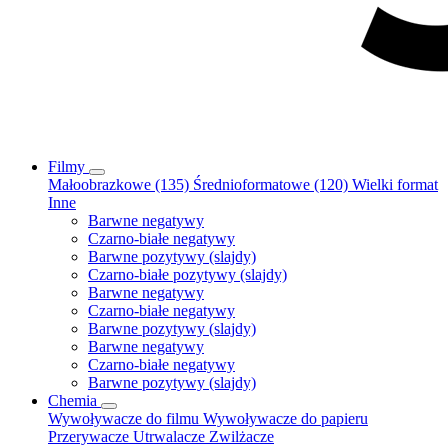
Filmy
Małoobrazkowe (135)
Średnioformatowe (120)
Wielki format
Inne
Barwne negatywy
Czarno-białe negatywy
Barwne pozytywy (slajdy)
Czarno-białe pozytywy (slajdy)
Barwne negatywy
Czarno-białe negatywy
Barwne pozytywy (slajdy)
Barwne negatywy
Czarno-białe negatywy
Barwne pozytywy (slajdy)
Chemia
Wywoływacze do filmu
Wywoływacze do papieru
Przerywacze
Utrwalacze
Zwilżacze