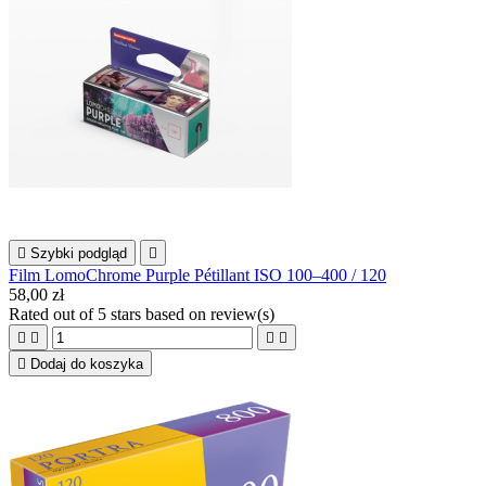

Szybki podgląd

Film LomoChrome Purple Pétillant ISO 100–400 / 120
58,00 zł
Rated
out of 5 stars based on
review(s)





Dodaj do koszyka