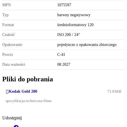
MPN
1075597
Typ
barwny negatywowy
Format
średnioformatowy 120
Czułość
ISO 200 / 24°
Opakowanie
pojedyncze z opakowania zbiorczego
Proces
C-41
Data ważności
08.2027
Pliki do pobrania

Kodak Gold 200
71.93KB
specyfikacja techniczna filmu
Udostępnij