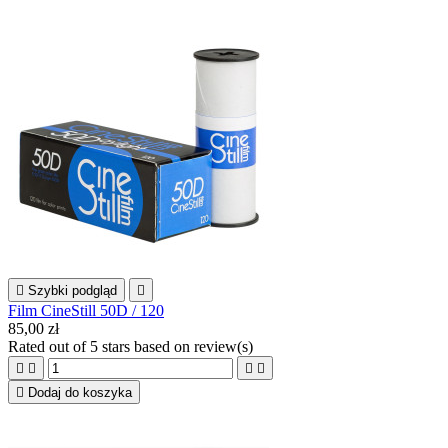

Szybki podgląd

Film CineStill 50D / 120
85,00 zł
Rated
out of 5 stars based on
review(s)





Dodaj do koszyka