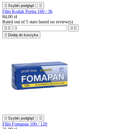

Szybki podgląd

Film Kodak Portra 160 / 36
84,00 zł
Rated
out of 5 stars based on
review(s)





Dodaj do koszyka

Szybki podgląd

Film Fomapan 100 / 120