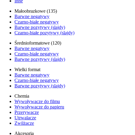
Inne
Małoobrazkowe (135)
Barwne negatywy
Czarno-białe negatywy
Barwne pozytywy (slajdy)
Czarno-białe pozytywy (slajdy)
Średnioformatowe (120)
Barwne negatywy
Czarno-białe negatywy
Barwne pozytywy (slajdy)
Wielki format
Barwne negatywy
Czarno-białe negatywy
Barwne pozytywy (slajdy)
Chemia
Wywoływacze do filmu
Wywoływacze do papieru
Przerywacze
Utrwalacze
Zwilżacze
Akcesoria