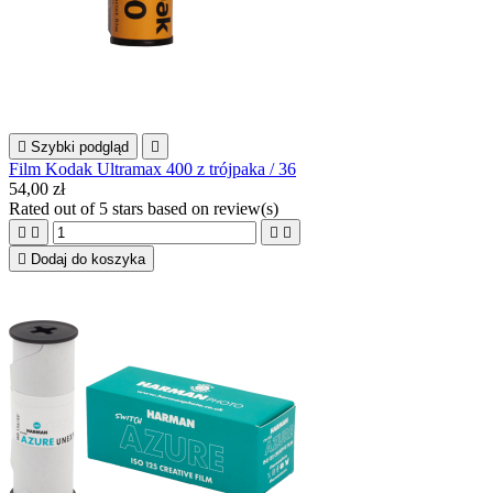

Szybki podgląd

Film Kodak Ultramax 400 z trójpaka / 36
54,00 zł
Rated
out of 5 stars based on
review(s)





Dodaj do koszyka