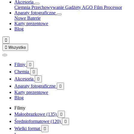
Akcesoria
Ciemnia
Przechowywanie
Gadżety
AGO Film Processor
Aparaty fotograficzne
Nowe
Baterie
Karty prezentowe
Blog


Wszystko
Filmy

Chemia

Akcesoria

Aparaty fotograficzne

Karty prezentowe
Blog
Filmy
Małoobrazkowe (135)

Średnioformatowe (120)

Wielki format
