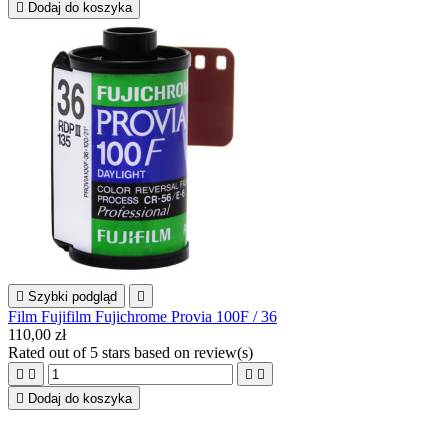

Dodaj do koszyka

Szybki podgląd

Film Fujifilm Fujichrome Provia 100F / 36
110,00 zł
Rated
out of 5 stars based on
review(s)





Dodaj do koszyka