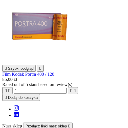

Szybki podgląd

Film Kodak Portra 400 / 120
85,00 zł
Rated
out of 5 stars based on
review(s)





Dodaj do koszyka
Nasz sklep
Przełącz linki nasz sklep
