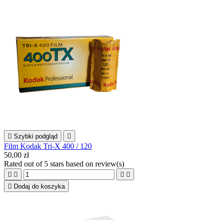

Szybki podgląd

Film Kodak Tri-X 400 / 120
50,00 zł
Rated
out of 5 stars based on
review(s)





Dodaj do koszyka