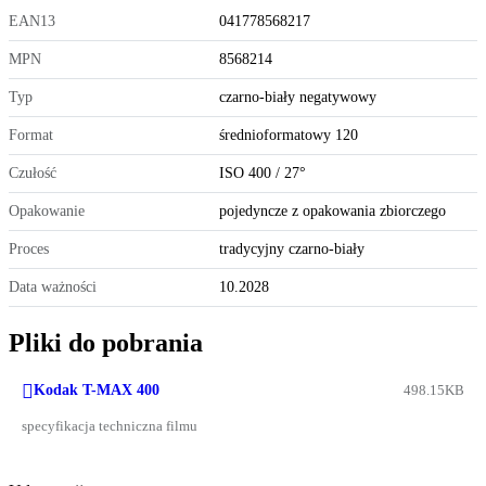
EAN13
041778568217
MPN
8568214
Typ
czarno-biały negatywowy
Format
średnioformatowy 120
Czułość
ISO 400 / 27°
Opakowanie
pojedyncze z opakowania zbiorczego
Proces
tradycyjny czarno-biały
Data ważności
10.2028
Pliki do pobrania

Kodak T-MAX 400
498.15KB
specyfikacja techniczna filmu