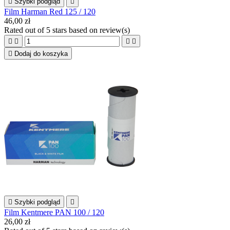

Szybki podgląd

Film Harman Red 125 / 120
46,00 zł
Rated
out of 5 stars based on
review(s)





Dodaj do koszyka

Szybki podgląd

Film Kentmere PAN 100 / 120
26,00 zł