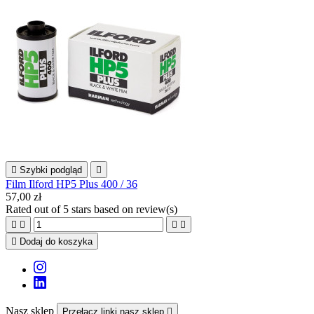

Szybki podgląd

Film Ilford HP5 Plus 400 / 36
57,00 zł
Rated
out of 5 stars based on
review(s)





Dodaj do koszyka
Nasz sklep
Przełącz linki nasz sklep
