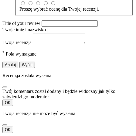
Proszę wybrać ocenę dla Twojej recenzji.
Title of your review
Twoje imię i nazwisko
Twoja recenzja
*
Pola wymagane
Anuluj
Wyślij
Recenzja została wysłana
Twój komentarz został dodany i będzie widoczny jak tylko
zatwierdzi go moderator.
OK
Twoja recenzja nie może być wysłana
OK