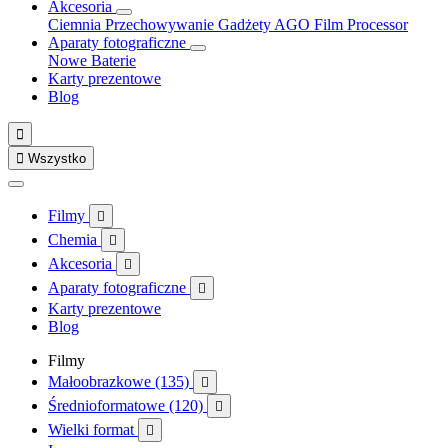
Akcesoria
Ciemnia
Przechowywanie
Gadżety
AGO Film Processor
Aparaty fotograficzne
Nowe
Baterie
Karty prezentowe
Blog


Wszystko
Filmy

Chemia

Akcesoria

Aparaty fotograficzne

Karty prezentowe
Blog
Filmy
Małoobrazkowe (135)

Średnioformatowe (120)

Wielki format
