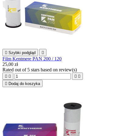

Szybki podgląd

Film Kentmere PAN 200 / 120
25,00 zł
Rated
out of 5 stars based on
review(s)





Dodaj do koszyka