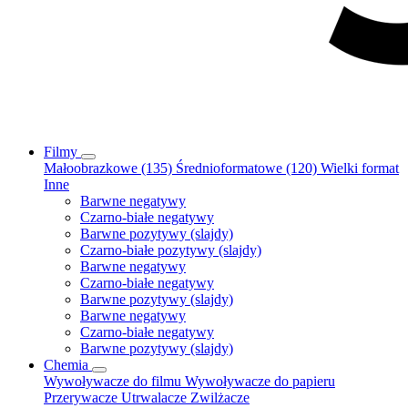
Filmy
Małoobrazkowe (135)
Średnioformatowe (120)
Wielki format
Inne
Barwne negatywy
Czarno-białe negatywy
Barwne pozytywy (slajdy)
Czarno-białe pozytywy (slajdy)
Barwne negatywy
Czarno-białe negatywy
Barwne pozytywy (slajdy)
Barwne negatywy
Czarno-białe negatywy
Barwne pozytywy (slajdy)
Chemia
Wywoływacze do filmu
Wywoływacze do papieru
Przerywacze
Utrwalacze
Zwilżacze