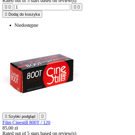
Rated
out of 5 stars based on
review(s)





Dodaj do koszyka
Niedostępne

Szybki podgląd

Film Cinestill 800T / 120
85,00 zł
Rated
out of 5 stars based on
review(s)