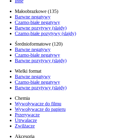
Inne
Małoobrazkowe (135)
Barwne negatywy
Czarno-białe negatywy
Barwne pozytywy (slajdy)
Czarno-białe pozytywy (slajdy)
Średnioformatowe (120)
Barwne negatywy
Czarno-białe negatywy
Barwne pozytywy (slajdy)
Wielki format
Barwne negatywy
Czarno-białe negatywy
Barwne pozytywy (slajdy)
Chemia
Wywoływacze do filmu
Wywoływacze do papieru
Przerywacze
Utrwalacze
Zwilżacze
Akcesoria