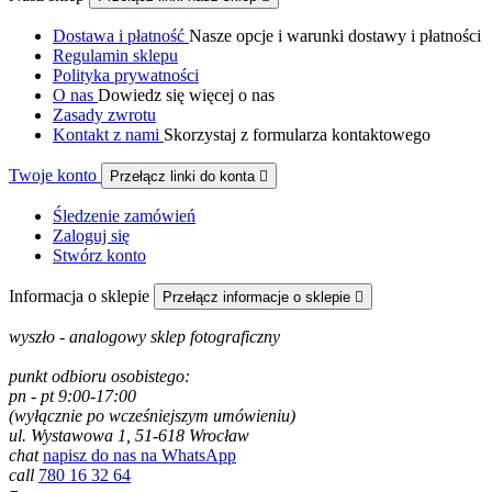
Dostawa i płatność
Nasze opcje i warunki dostawy i płatności
Regulamin sklepu
Polityka prywatności
O nas
Dowiedz się więcej o nas
Zasady zwrotu
Kontakt z nami
Skorzystaj z formularza kontaktowego
Twoje konto
Przełącz linki do konta

Śledzenie zamówień
Zaloguj się
Stwórz konto
Informacja o sklepie
Przełącz informacje o sklepie

wyszło - analogowy sklep fotograficzny
punkt odbioru osobistego:
pn - pt 9:00-17:00
(wyłącznie po wcześniejszym umówieniu)
ul. Wystawowa 1, 51-618 Wrocław
chat
napisz do nas na WhatsApp
call
780 16 32 64