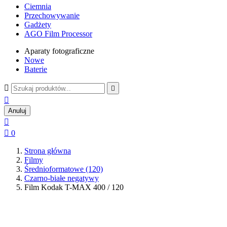
Ciemnia
Przechowywanie
Gadżety
AGO Film Processor
Aparaty fotograficzne
Nowe
Baterie



Anuluj


0
Strona główna
Filmy
Średnioformatowe (120)
Czarno-białe negatywy
Film Kodak T-MAX 400 / 120