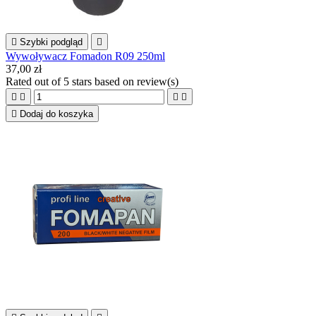

Szybki podgląd

Wywoływacz Fomadon R09 250ml
37,00 zł
Rated
out of 5 stars based on
review(s)





Dodaj do koszyka