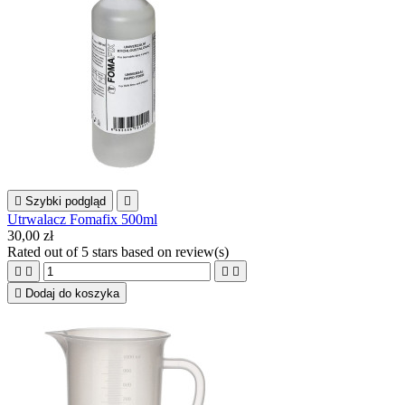

Szybki podgląd

Utrwalacz Fomafix 500ml
30,00 zł
Rated
out of 5 stars based on
review(s)





Dodaj do koszyka