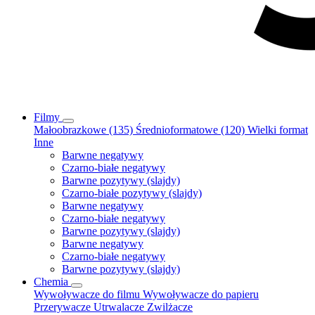
Filmy
Małoobrazkowe (135)
Średnioformatowe (120)
Wielki format
Inne
Barwne negatywy
Czarno-białe negatywy
Barwne pozytywy (slajdy)
Czarno-białe pozytywy (slajdy)
Barwne negatywy
Czarno-białe negatywy
Barwne pozytywy (slajdy)
Barwne negatywy
Czarno-białe negatywy
Barwne pozytywy (slajdy)
Chemia
Wywoływacze do filmu
Wywoływacze do papieru
Przerywacze
Utrwalacze
Zwilżacze