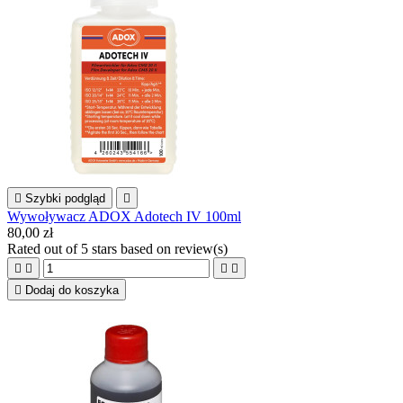

Szybki podgląd

Wywoływacz ADOX Adotech IV 100ml
80,00 zł
Rated
out of 5 stars based on
review(s)





Dodaj do koszyka