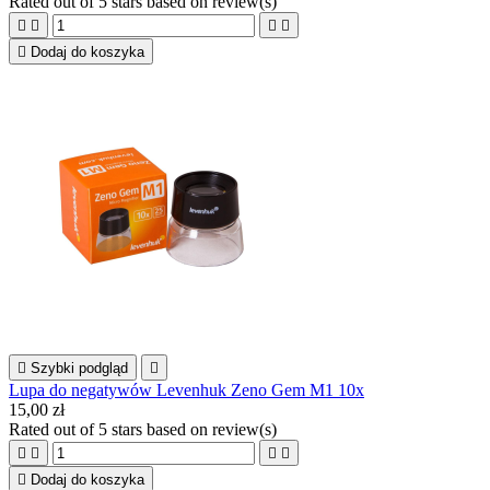
Rated
out of 5 stars based on
review(s)





Dodaj do koszyka

Szybki podgląd

Lupa do negatywów Levenhuk Zeno Gem M1 10x
15,00 zł
Rated
out of 5 stars based on
review(s)





Dodaj do koszyka