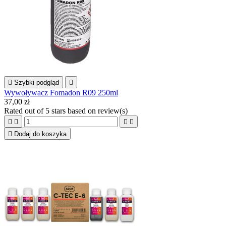

Szybki podgląd

Wywoływacz Fomadon R09 250ml
37,00 zł
Rated
out of 5 stars based on
review(s)





Dodaj do koszyka