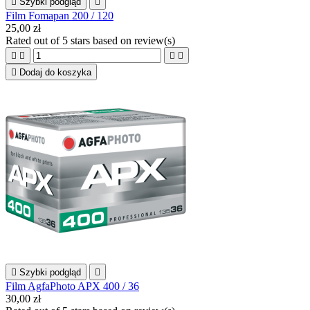

Szybki podgląd

Film Fomapan 200 / 120
25,00 zł
Rated
out of 5 stars based on
review(s)





Dodaj do koszyka

Szybki podgląd

Film AgfaPhoto APX 400 / 36
30,00 zł