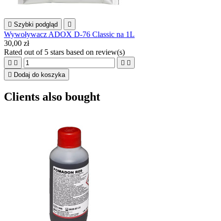

Szybki podgląd

Wywoływacz ADOX D-76 Classic na 1L
30,00 zł
Rated
out of 5 stars based on
review(s)





Dodaj do koszyka
Clients also bought