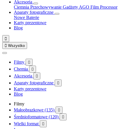
Akcesoria
Ciemnia
Przechowywanie
Gadżety
AGO Film Processor
Aparaty fotograficzne
Nowe
Baterie
Karty prezentowe
Blog


Wszystko
Filmy

Chemia

Akcesoria

Aparaty fotograficzne

Karty prezentowe
Blog
Filmy
Małoobrazkowe (135)

Średnioformatowe (120)

Wielki format
