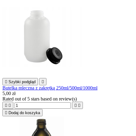

Szybki podgląd

Butelka mleczna z zakrętką 250ml/500ml/1000ml
5,00 zł
Rated
out of 5 stars based on
review(s)





Dodaj do koszyka