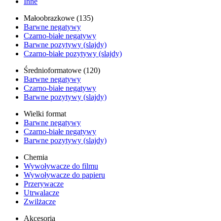
Inne
Małoobrazkowe (135)
Barwne negatywy
Czarno-białe negatywy
Barwne pozytywy (slajdy)
Czarno-białe pozytywy (slajdy)
Średnioformatowe (120)
Barwne negatywy
Czarno-białe negatywy
Barwne pozytywy (slajdy)
Wielki format
Barwne negatywy
Czarno-białe negatywy
Barwne pozytywy (slajdy)
Chemia
Wywoływacze do filmu
Wywoływacze do papieru
Przerywacze
Utrwalacze
Zwilżacze
Akcesoria