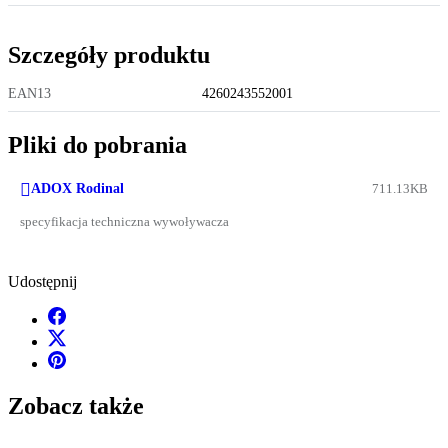
Szczegóły produktu
EAN13
4260243552001
Pliki do pobrania

ADOX Rodinal
711.13KB
specyfikacja techniczna wywoływacza
Udostępnij
Zobacz także