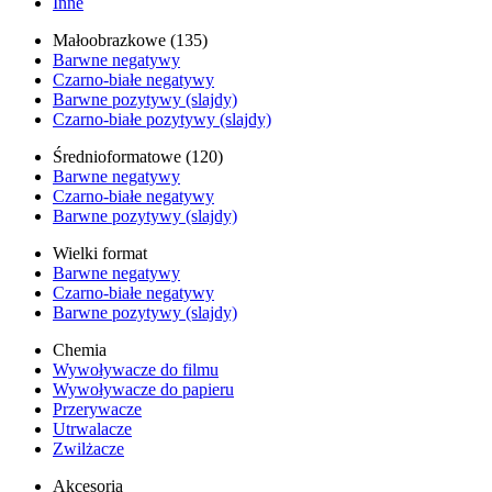
Inne
Małoobrazkowe (135)
Barwne negatywy
Czarno-białe negatywy
Barwne pozytywy (slajdy)
Czarno-białe pozytywy (slajdy)
Średnioformatowe (120)
Barwne negatywy
Czarno-białe negatywy
Barwne pozytywy (slajdy)
Wielki format
Barwne negatywy
Czarno-białe negatywy
Barwne pozytywy (slajdy)
Chemia
Wywoływacze do filmu
Wywoływacze do papieru
Przerywacze
Utrwalacze
Zwilżacze
Akcesoria