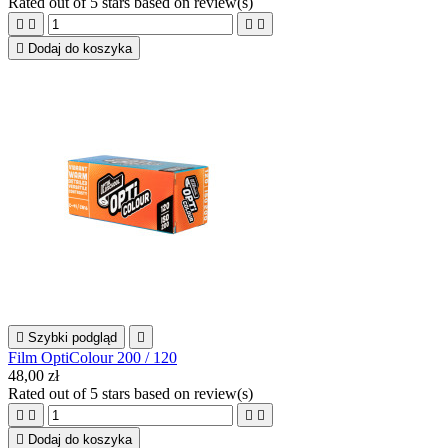
Rated
out of 5 stars based on
review(s)





Dodaj do koszyka

Szybki podgląd

Film OptiColour 200 / 120
48,00 zł
Rated
out of 5 stars based on
review(s)





Dodaj do koszyka