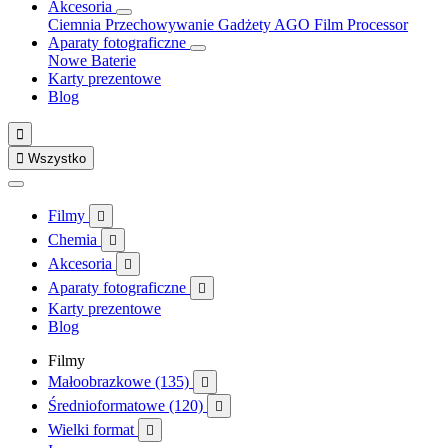
Akcesoria
Ciemnia
Przechowywanie
Gadżety
AGO Film Processor
Aparaty fotograficzne
Nowe
Baterie
Karty prezentowe
Blog


Wszystko
Filmy

Chemia

Akcesoria

Aparaty fotograficzne

Karty prezentowe
Blog
Filmy
Małoobrazkowe (135)

Średnioformatowe (120)

Wielki format
