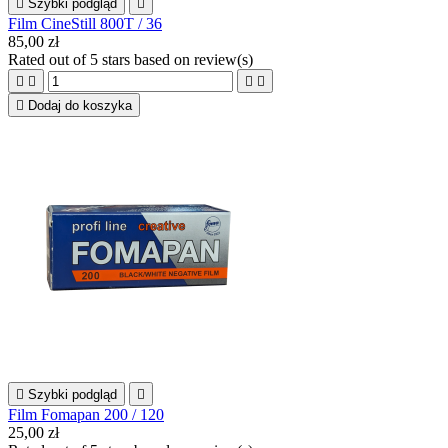

Szybki podgląd

Film CineStill 800T / 36
85,00 zł
Rated
out of 5 stars based on
review(s)





Dodaj do koszyka

Szybki podgląd

Film Fomapan 200 / 120
25,00 zł