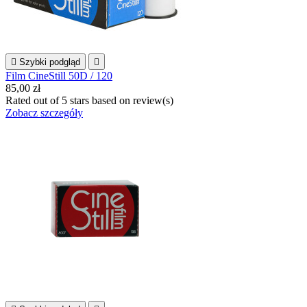

Szybki podgląd

Film CineStill 50D / 120
85,00 zł
Rated
out of 5 stars based on
review(s)
Zobacz szczegóły