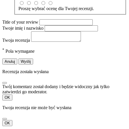
Proszę wybrać ocenę dla Twojej recenzji.
Title of your review
Twoje imię i nazwisko
Twoja recenzja
*
Pola wymagane
Anuluj
Wyślij
Recenzja została wysłana
Twój komentarz został dodany i będzie widoczny jak tylko
zatwierdzi go moderator.
OK
Twoja recenzja nie może być wysłana
OK