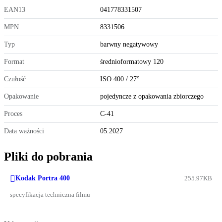
EAN13
041778331507
MPN
8331506
Typ
barwny negatywowy
Format
średnioformatowy 120
Czułość
ISO 400 / 27°
Opakowanie
pojedyncze z opakowania zbiorczego
Proces
C-41
Data ważności
05.2027
Pliki do pobrania

Kodak Portra 400
255.97KB
specyfikacja techniczna filmu