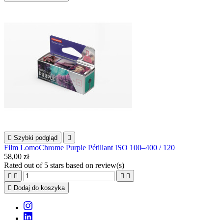

Szybki podgląd

Film LomoChrome Purple Pétillant ISO 100–400 / 120
58,00 zł
Rated
out of 5 stars based on
review(s)





Dodaj do koszyka