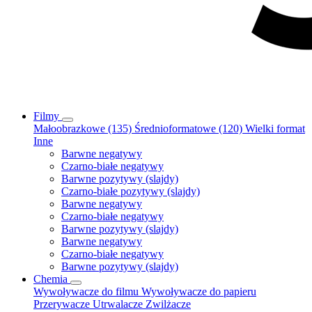
Filmy
Małoobrazkowe (135)
Średnioformatowe (120)
Wielki format
Inne
Barwne negatywy
Czarno-białe negatywy
Barwne pozytywy (slajdy)
Czarno-białe pozytywy (slajdy)
Barwne negatywy
Czarno-białe negatywy
Barwne pozytywy (slajdy)
Barwne negatywy
Czarno-białe negatywy
Barwne pozytywy (slajdy)
Chemia
Wywoływacze do filmu
Wywoływacze do papieru
Przerywacze
Utrwalacze
Zwilżacze